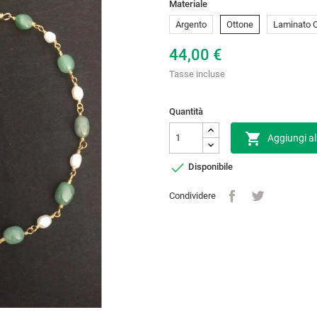
Materiale
Argento
Ottone
Laminato 
44,00 €
Tasse incluse
Quantità

Aggiungi al

Disponibile
Condividere