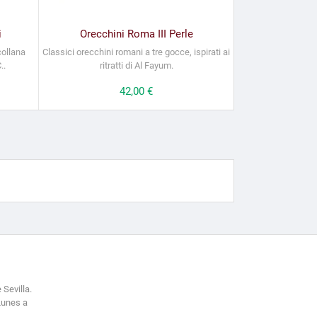
i
Orecchini Roma III Perle
collana
Classici orecchini romani a tre gocce, ispirati ai
..
ritratti di Al Fayum.
Prezzo
42,00 €
 Sevilla.
Lunes a