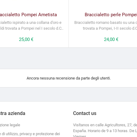
accialetto Pompei Ametista
Braccialetto perle Pompe
ialetto ispirato a una collana d'oro e
Braccialetto romano basato su una 
di trovata a Pompei nel I secolo d.C..
trovata a Pompei, I-II secolo d.C
Prezzo
25,00 €
Prezzo
24,00 €
Ancora nessuna recensione da parte degli utenti.
tra azienda
Contact us
zione legale
Visítanos en calle Agricultores, 27, de
España. Horario de 9 a 13 horas. De 
e di utilizzo, privacy e protezione dei
Viernes.