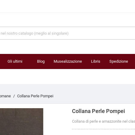
Gli ultimi
Blog
Musealizzazione
Libris
Spedizione
prodotti
romane
Collana Perle Pompei
Collana Perle Pompei
Collana di perle e amazzonite nel clas