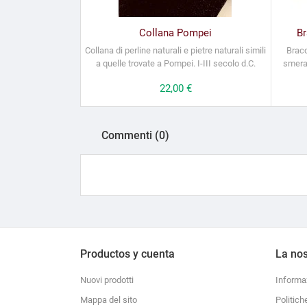
Collana Pompei
Br
Collana di perline naturali e pietre naturali simili
Bracc
a quelle trovate a Pompei. I-III secolo d.C.
smeral
Prezzo
22,00 €
Commenti (0)
Productos y cuenta
La nos
Nuovi prodotti
Informa
Mappa del sito
Politich