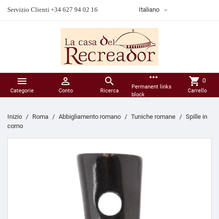

Servizio Clienti +34 627 94 02 16
Italiano
more_horiz



shopping_cart
0
Permanent links
Categorie
Conto
Ricerca
Carrello
block
Inizio
Roma
Abbigliamento romano
Tuniche romane
Spille in
corno