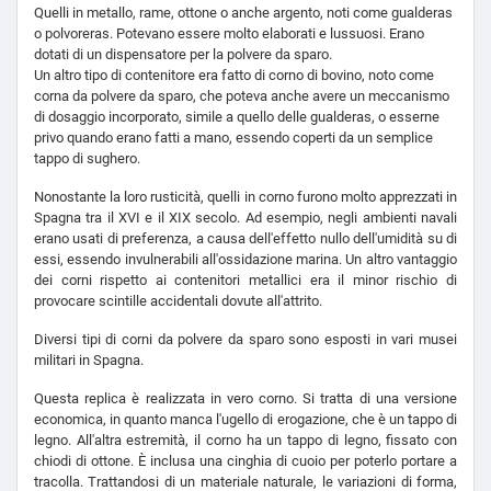
Quelli in metallo, rame, ottone o anche argento, noti come gualderas
o polvoreras. Potevano essere molto elaborati e lussuosi. Erano
dotati di un dispensatore per la polvere da sparo.
Un altro tipo di contenitore era fatto di corno di bovino, noto come
corna da polvere da sparo, che poteva anche avere un meccanismo
di dosaggio incorporato, simile a quello delle gualderas, o esserne
privo quando erano fatti a mano, essendo coperti da un semplice
tappo di sughero.
Nonostante la loro rusticità, quelli in corno furono molto apprezzati in
Spagna tra il XVI e il XIX secolo. Ad esempio, negli ambienti navali
erano usati di preferenza, a causa dell'effetto nullo dell'umidità su di
essi, essendo invulnerabili all'ossidazione marina. Un altro vantaggio
dei corni rispetto ai contenitori metallici era il minor rischio di
provocare scintille accidentali dovute all'attrito.
Diversi tipi di corni da polvere da sparo sono esposti in vari musei
militari in Spagna.
Questa replica è realizzata in vero corno. Si tratta di una versione
economica, in quanto manca l'ugello di erogazione, che è un tappo di
legno. All'altra estremità, il corno ha un tappo di legno, fissato con
chiodi di ottone. È inclusa una cinghia di cuoio per poterlo portare a
tracolla. Trattandosi di un materiale naturale, le variazioni di forma,