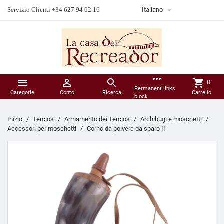

Servizio Clienti +34 627 94 02 16
Italiano
more_horiz



shopping_cart
0
Permanent links
Categorie
Conto
Ricerca
Carrello
block
Inizio
Tercios
Armamento dei Tercios
Archibugi e moschetti
Accessori per moschetti
Corno da polvere da sparo II