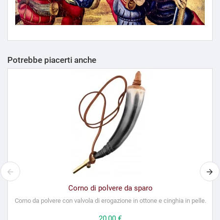
Potrebbe piacerti anche
Corno di polvere da sparo
Corno da polvere con valvola di erogazione in ottone e cinghia in pelle.
Prezzo
20,00 €