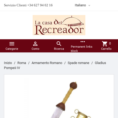

Servizio Clienti +34 627 94 02 16
Italiano
more_horiz



shopping_cart
0
Permanent links
Categorie
Conto
Ricerca
Carrello
block
Inizio
Roma
Armamento Romano
Spade romane
Gladius
Pompeii IV