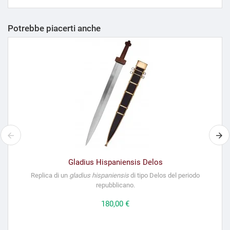
Potrebbe piacerti anche
Gladius Hispaniensis Delos
Replica di un
gladius hispaniensis
di tipo Delos del periodo
repubblicano.
Prezzo
180,00 €