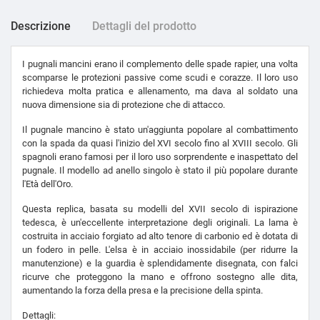
Descrizione
Dettagli del prodotto
I pugnali mancini erano il complemento delle spade rapier, una volta
scomparse le protezioni passive come scudi e corazze. Il loro uso
richiedeva molta pratica e allenamento, ma dava al soldato una
nuova dimensione sia di protezione che di attacco.
Il pugnale mancino è stato un'aggiunta popolare al combattimento
con la spada da quasi l'inizio del XVI secolo fino al XVIII secolo. Gli
spagnoli erano famosi per il loro uso sorprendente e inaspettato del
pugnale. Il modello ad anello singolo è stato il più popolare durante
l'Età dell'Oro.
Questa replica, basata su modelli del XVII secolo di ispirazione
tedesca, è un'eccellente interpretazione degli originali. La lama è
costruita in acciaio forgiato ad alto tenore di carbonio ed è dotata di
un fodero in pelle. L'elsa è in acciaio inossidabile (per ridurre la
manutenzione) e la guardia è splendidamente disegnata, con falci
ricurve che proteggono la mano e offrono sostegno alle dita,
aumentando la forza della presa e la precisione della spinta.
Dettagli: