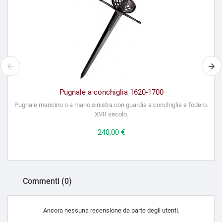
Pugnale a conchiglia 1620-1700
Pugnale mancino o a mano sinistra con guardia a conchiglia e fodero.
XVII secolo.
Prezzo
240,00 €
Commenti (0)
Ancora nessuna recensione da parte degli utenti.