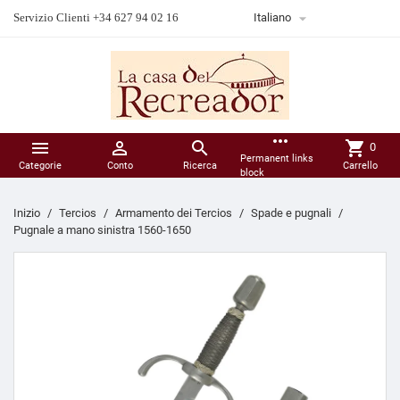

Servizio Clienti +34 627 94 02 16
Italiano
more_horiz



shopping_cart
0
Permanent links
Categorie
Conto
Ricerca
Carrello
block
Inizio
Tercios
Armamento dei Tercios
Spade e pugnali
Pugnale a mano sinistra 1560-1650