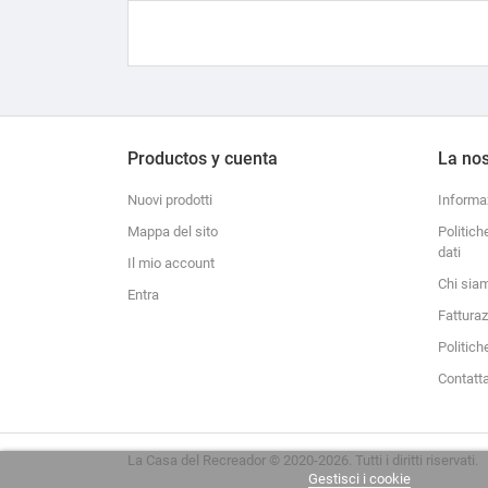
Productos y cuenta
La nos
Nuovi prodotti
Informa
Mappa del sito
Politich
dati
Il mio account
Chi sia
Entra
Fattura
Politich
Contatt
La Casa del Recreador © 2020-2026. Tutti i diritti riservati.
Gestisci i cookie