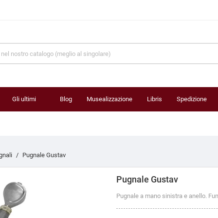
Gli ultimi
Blog
Musealizzazione
Libris
Spedizione
prodotti
gnali
Pugnale Gustav
Pugnale Gustav
Pugnale a mano sinistra e anello. Fu