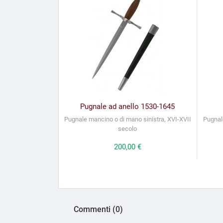
Pugnale ad anello 1530-1645
Pugnale mancino o di mano sinistra, XVI-XVII
Pugnale
secolo
Prezzo
200,00 €
Commenti (0)