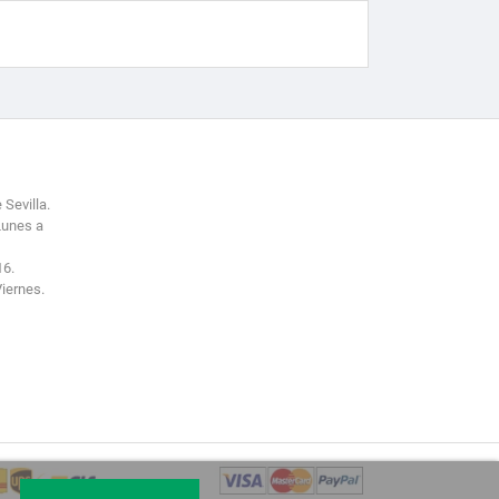
 Sevilla.
Lunes a
16.
Viernes.