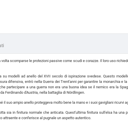
ati
 volta scomparse le protezioni passive come scudi e corazze. Il loro uso richie
 su modelli ad anello del XVII secolo di ispirazione svedese. Questo modello
a difensiva, entrò nella Guerra dei Trent'anni per garantire la monarchia e la 
o che partecipare a una guerra non era una buona idea se il nemico era la Spag
da Ferdinando d'Austria, nella battaglia di Nördlingen.
hé il suo ampio anello proteggeva molto bene la mano e i suoi gavigliani ricurvi
a sia in finitura normale che anticata. Quest'ultima finitura sull'elsa ha una 
lto attraente e conferisce al pugnale un aspetto autentico.