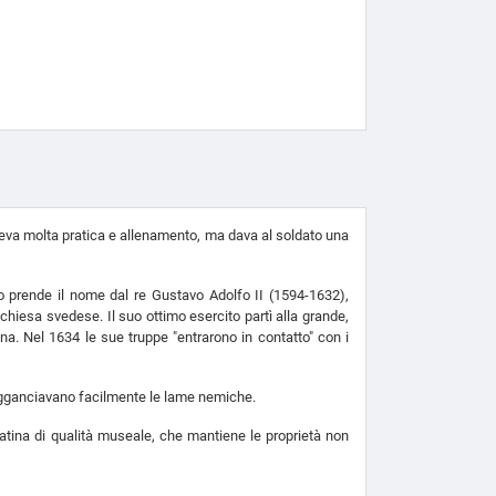
deva molta pratica e allenamento, ma dava al soldato una
 prende il nome dal re Gustavo Adolfo II (1594-1632),
chiesa svedese. Il suo ottimo esercito partì alla grande,
na. Nel 1634 le sue truppe "entrarono in contatto" con i
 agganciavano facilmente le lame nemiche.
patina di qualità museale, che mantiene le proprietà non