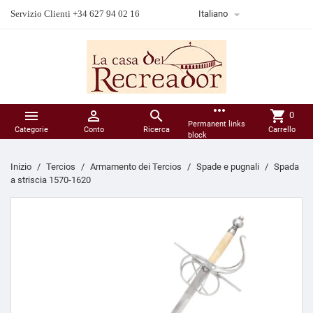

Servizio Clienti +34 627 94 02 16
Italiano
more_horiz



shopping_cart
0
Permanent links
Categorie
Conto
Ricerca
Carrello
block
Inizio
Tercios
Armamento dei Tercios
Spade e pugnali
Spada
a striscia 1570-1620