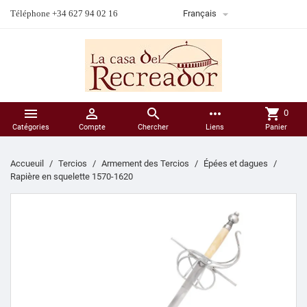

Téléphone +34 627 94 02 16
Français



more_horiz
shopping_cart
0
Catégories
Compte
Chercher
Liens
Panier
Accueuil
Tercios
Armement des Tercios
Épées et dagues
Rapière en squelette 1570-1620