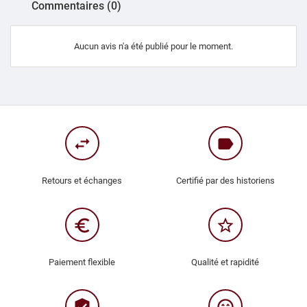
Commentaires (0)
Aucun avis n'a été publié pour le moment.
swap_horiz
label
Retours et échanges
Certifié par des historiens
euro_symbol
star_border
Paiement flexible
Qualité et rapidité
verified_user
sentiment_very_satisfied