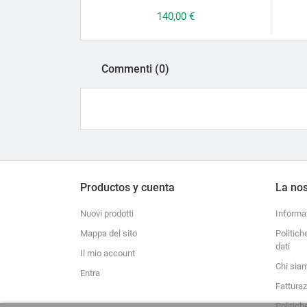
Prezzo
140,00 €
Commenti (0)
Productos y cuenta
La nos
Nuovi prodotti
Informa
Mappa del sito
Politich
dati
Il mio account
Chi sia
Entra
Fattura
Politich