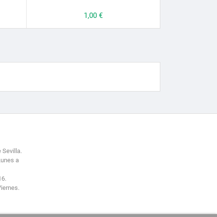
Prezzo
1,00 €
 Sevilla.
Lunes a
16.
Viernes.