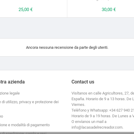
Prezzo
25,00 €
Prezzo
30,00 €
Ancora nessuna recensione da parte degli utenti.
tra azienda
Contact us
zione legale
Visítanos en calle Agricultores, 27, de
España. Horario de 9 a 13 horas. De 
e di utilizzo, privacy e protezione dei
Viernes.
Teléfono y Whatsapp: +34 627 940 2
Horario de 9 a 19 horas. De Lunes a 
mo
O envíanos un mail a
zione e modalità di pagamento
info@lacasadelrecreador.com.
e di spedizione, cambi e resi