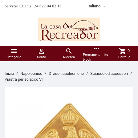

Servizio Clienti +34 627 94 02 16
Italiano
more_horiz



shopping_cart
0
Permanent links
Categorie
Conto
Ricerca
Carrello
block
Inizio
Napoleonico
Divise napoleoniche
Sciaccò ed accessori
Piastra per sciaccò VI