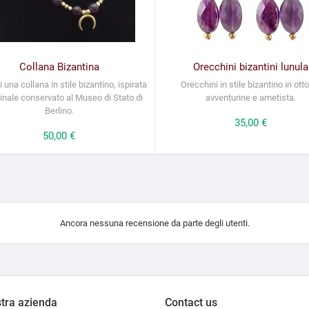
Collana Bizantina
Orecchini bizantini lunula
 una collana in stile bizantino, ispirata
Orecchini in stile bizantino in ott
iginale conservato al Museo di Stato di
avventurine e ametista.
Berlino.
Prezzo
35,00 €
Prezzo
50,00 €
Ancora nessuna recensione da parte degli utenti.
tra azienda
Contact us