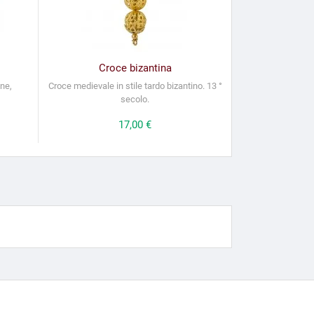
Croce bizantina
one,
Croce medievale in stile tardo bizantino. 13 °
secolo.
Prezzo
17,00 €