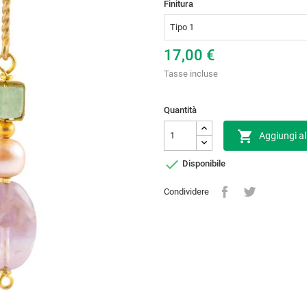
Finitura
17,00 €
Tasse incluse
Quantità

Aggiungi al

Disponibile
Condividere