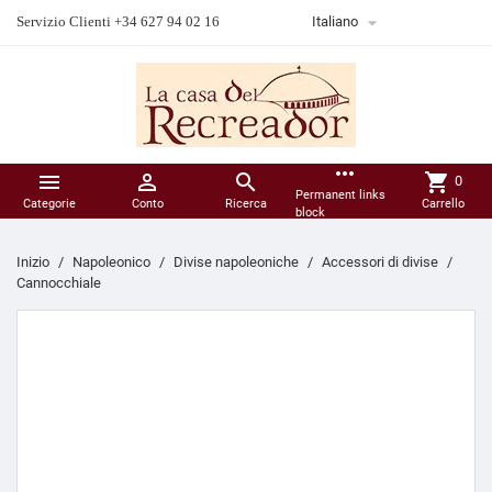

Servizio Clienti +34 627 94 02 16
Italiano
more_horiz



shopping_cart
0
Permanent links
Categorie
Conto
Ricerca
Carrello
block
Inizio
Napoleonico
Divise napoleoniche
Accessori di divise
Cannocchiale