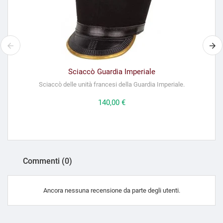
Sciaccò Guardia Imperiale
Sciaccò delle unità francesi della Guardia Imperiale.
Prezzo
140,00 €
Commenti (0)
Ancora nessuna recensione da parte degli utenti.