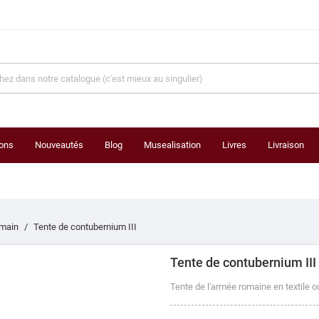
ons
Nouveautés
Blog
Musealisation
Livres
Livraison
main
Tente de contubernium III
Tente de contubernium III
Tente de l'armée romaine en textile o