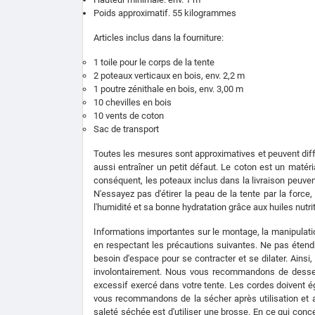
Poids approximatif. 55 kilogrammes
Articles inclus dans la fourniture:
1 toile pour le corps de la tente
2 poteaux verticaux en bois, env. 2,2 m
1 poutre zénithale en bois, env. 3,00 m
10 chevilles en bois
10 vents de coton
Sac de transport
Toutes les mesures sont approximatives et peuvent diffé
aussi entraîner un petit défaut. Le coton est un matéri
conséquent, les poteaux inclus dans la livraison peuve
N'essayez pas d'étirer la peau de la tente par la force
l'humidité et sa bonne hydratation grâce aux huiles nutrit
Informations importantes sur le montage, la manipulatio
en respectant les précautions suivantes. Ne pas étendre 
besoin d'espace pour se contracter et se dilater. Ainsi,
involontairement. Nous vous recommandons de desserre
excessif exercé dans votre tente. Les cordes doivent é
vous recommandons de la sécher après utilisation et ava
saleté séchée est d'utiliser une brosse. En ce qui conc