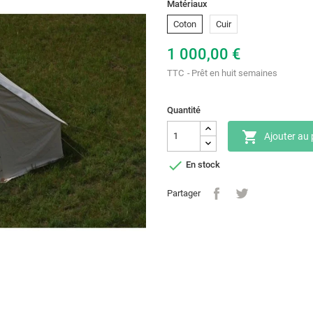
Matériaux
Coton
Cuir
1 000,00 €
TTC
Prêt en huit semaines
Quantité

Ajouter au 

En stock
Partager