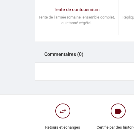
Tente de contubernium
Tente de l'armée romaine, ensemble complet,
Répliq
cuir tanné végétal.
Commentaires (0)
swap_horiz
label
Retours et échanges
Certifié par des histor