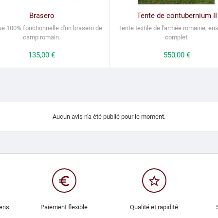
Brasero
Tente de contubernium II
ue 100% fonctionnelle d'un brasero de
Tente textile de l'armée romaine, e
camp romain.
complet.
Prix
135,00 €
Prix
550,00 €
Aucun avis n'a été publié pour le moment.
euro_symbol
star_border
iens
Paiement flexible
Qualité et rapidité