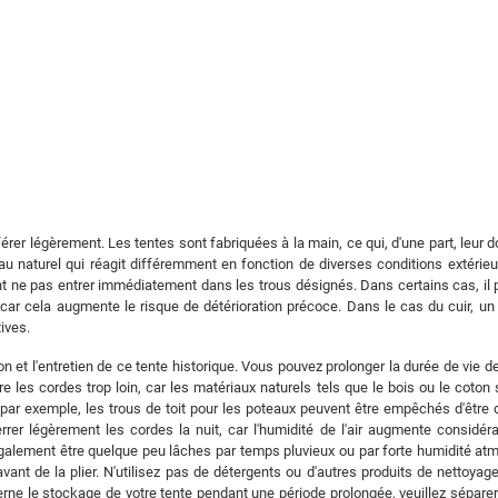
rer légèrement. Les tentes sont fabriquées à la main, ce qui, d'une part, leur d
au naturel qui réagit différemment en fonction de diverses conditions extérieu
nt ne pas entrer immédiatement dans les trous désignés. Dans certains cas, il 
, car cela augmente le risque de détérioration précoce. Dans le cas du cuir, un
ives.
n et l'entretien de ce
tente
historique. Vous pouvez prolonger la durée de vie de 
les cordes trop loin, car les matériaux naturels tels que le bois ou le coton se
 par exemple, les trous de toit pour les poteaux peuvent être empêchés d'être d
r légèrement les cordes la nuit, car l'humidité de l'air augmente considéra
galement être quelque peu lâches par temps pluvieux ou par forte humidité atmo
nt de la plier. N'utilisez pas de détergents ou d'autres produits de nettoyage 
erne le stockage de votre tente pendant une période prolongée, veuillez séparer 