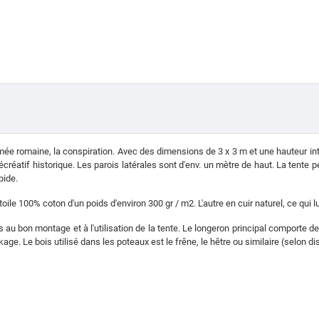
 l'armée romaine, la conspiration. Avec des dimensions de 3 x 3 m et une hauteur i
réatif historique. Les parois latérales sont d'env. un mètre de haut. La tente
pide.
oile 100% coton d'un poids d'environ 300 gr / m2. L'autre en cuir naturel, ce qui 
u bon montage et à l'utilisation de la tente. Le longeron principal comporte deu
age. Le bois utilisé dans les poteaux est le frêne, le hêtre ou similaire (selon dis