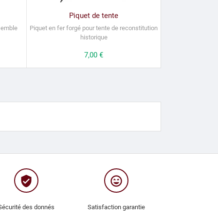
Piquet de tente
nsemble
Piquet en fer forgé pour tente de reconstitution
historique
Prix
7,00 €
verified_user
sentiment_very_satisfied
Sécurité des donnés
Satisfaction garantie