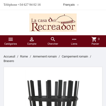

Téléphone +34 627 94 02 16
Français



more_horiz
shopping_cart
0
Catégories
Compte
Chercher
Liens
Panier
Accueuil
Rome
Armement romain
Campement romain
Brasero