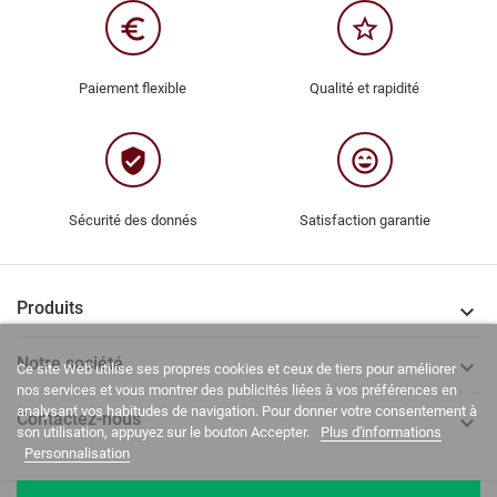
euro_symbol
star_border
Paiement flexible
Qualité et rapidité
verified_user
sentiment_very_satisfied
Sécurité des donnés
Satisfaction garantie
Produits

Notre société

Ce site Web utilise ses propres cookies et ceux de tiers pour améliorer
nos services et vous montrer des publicités liées à vos préférences en
analysant vos habitudes de navigation. Pour donner votre consentement à
Contactez-nous

son utilisation, appuyez sur le bouton Accepter.
Plus d'informations
Personnalisation