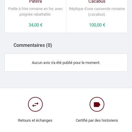
Patera
Cacabus
Poêle à frire romaine en fer, avec
Réplique d'une casserole romaine
poignée rabattable.
(
cacabus
).
Prix
34,00 €
Prix
100,00 €
Commentaires (0)
Aucun avis n'a été publié pour le moment.
swap_horiz
label
Retours et échanges
Certifié par des historiens