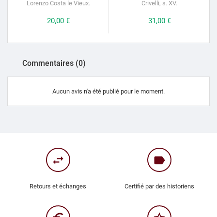
Lorenzo Costa
le Vieux
.
Crivelli, s.
XV.
Prix
20,00 €
Prix
31,00 €
Commentaires (0)
Aucun avis n'a été publié pour le moment.
swap_horiz
label
Retours et échanges
Certifié par des historiens