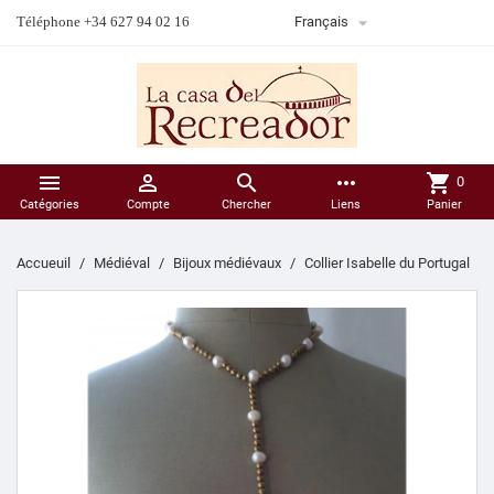

Téléphone +34 627 94 02 16
Français



more_horiz
shopping_cart
0
Catégories
Compte
Chercher
Liens
Panier
Accueuil
Médiéval
Bijoux médiévaux
Collier Isabelle du Portugal