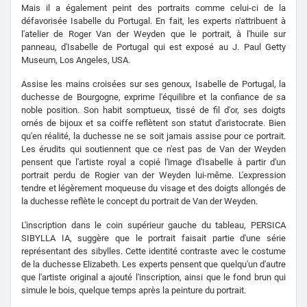
Mais il a également peint des portraits comme celui-ci de la
défavorisée Isabelle du Portugal. En fait, les experts n'attribuent à
l'atelier de Roger Van der Weyden que le portrait, à l'huile sur
panneau, d'Isabelle de Portugal qui est exposé au J. Paul Getty
Museum, Los Angeles, USA.
Assise les mains croisées sur ses genoux, Isabelle de Portugal, la
duchesse de Bourgogne, exprime l'équilibre et la confiance de sa
noble position. Son habit somptueux, tissé de fil d'or, ses doigts
ornés de bijoux et sa coiffe reflètent son statut d'aristocrate. Bien
qu'en réalité, la duchesse ne se soit jamais assise pour ce portrait.
Les érudits qui soutiennent que ce n'est pas de Van der Weyden
pensent que l'artiste royal a copié l'image d'Isabelle à partir d'un
portrait perdu de Rogier van der Weyden lui-même. L'expression
tendre et légèrement moqueuse du visage et des doigts allongés de
la duchesse reflète le concept du portrait de Van der Weyden.
L'inscription dans le coin supérieur gauche du tableau, PERSICA
SIBYLLA IA, suggère que le portrait faisait partie d'une série
représentant des sibylles. Cette identité contraste avec le costume
de la duchesse Elizabeth. Les experts pensent que quelqu'un d'autre
que l'artiste original a ajouté l'inscription, ainsi que le fond brun qui
simule le bois, quelque temps après la peinture du portrait.