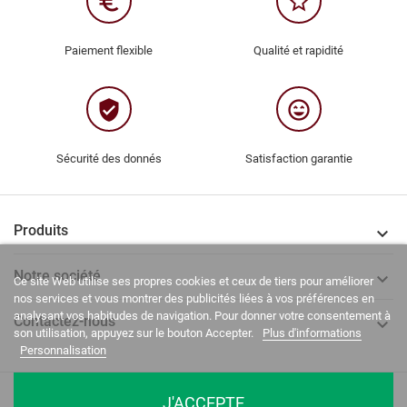
euro_symbol
star_border
Paiement flexible
Qualité et rapidité
verified_user
sentiment_very_satisfied
Sécurité des donnés
Satisfaction garantie
Produits

Notre société

Ce site Web utilise ses propres cookies et ceux de tiers pour améliorer
nos services et vous montrer des publicités liées à vos préférences en
analysant vos habitudes de navigation. Pour donner votre consentement à
Contactez-nous

son utilisation, appuyez sur le bouton Accepter.
Plus d'informations
Personnalisation
La Casa del Recreador © 2020-2026. Tous droits réservés.
J'ACCEPTE