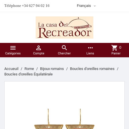

Téléphone +34 627 94 02 16
Français



more_horiz
shopping_cart
0
Catégories
Compte
Chercher
Liens
Panier
Accueuil
Rome
Bijoux romains
Boucles d'oreilles romaines
Boucles d'oreilles Équilatérale