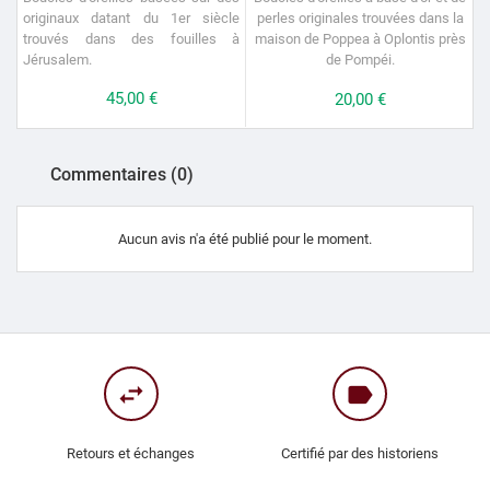
originaux datant du 1er siècle
perles originales trouvées dans la
l
trouvés dans des fouilles à
maison de Poppea à Oplontis près
Jérusalem.
de Pompéi.
Prix
45,00 €
Prix
20,00 €
Commentaires (0)
Aucun avis n'a été publié pour le moment.
swap_horiz
label
Retours et échanges
Certifié par des historiens