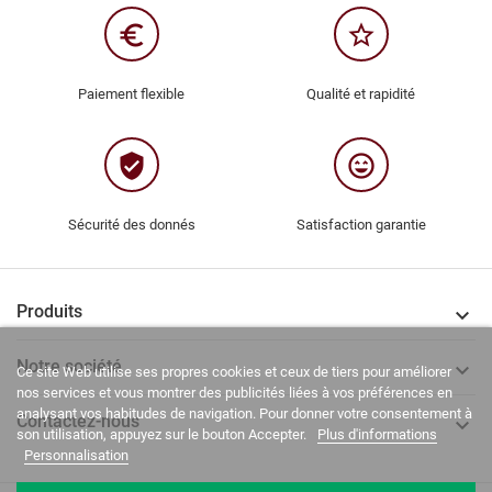
euro_symbol
star_border
Paiement flexible
Qualité et rapidité
verified_user
sentiment_very_satisfied
Sécurité des donnés
Satisfaction garantie
Produits

Notre société

Ce site Web utilise ses propres cookies et ceux de tiers pour améliorer
nos services et vous montrer des publicités liées à vos préférences en
analysant vos habitudes de navigation. Pour donner votre consentement à
Contactez-nous

son utilisation, appuyez sur le bouton Accepter.
Plus d'informations
Personnalisation