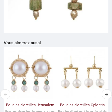
Vous aimerez aussi
Boucles d'oreilles Jerusalem
Boucles d'oreilles Oplontis
B
Boucles d'oreilles basées sur des
Boucles d'oreilles à base d'or et de