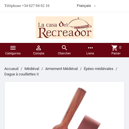

Téléphone +34 627 94 02 16
Français



more_horiz
shopping_cart
0
Catégories
Compte
Chercher
Liens
Panier
Accueuil
Médiéval
Armement Médiéval
Épées médiévales
Dague à couillettes II