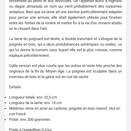
ressemble au pénis et aux testicules. On l'appelait aussi
à rognons
ou dague
almarada
, un nom qui vient probablement des royaumes
andalous. Bien que sa lame ait une section particulièrement adaptée
pour percer une armure, elle était également utilisée pour l'insérer
entre les fentes de la visière et mettre fin à la vie d'un ennemi abattu
en le clouant dans l'œil.
La lame du poignard est droite, à double tranchant et s'éloigne de la
poignée en bois, qui a deux protubérances sphériques ou ovales, ce
qui lui donne le surnom sous lequel elle est le plus connue, comme
expliqué précédemment.
Cette version est plus courte que les autres et reste très proche des
originaux de la fin du Moyen Âge. La poignée est sculptée dans un
morceau de bois et la gaine est en cuir de vache.
Détails:
Longueur totale: env. 32,5 cm
Longueur de la lame: env. 18 cm
Matériau: lame en acier au carbone, poignée en bois massif, étui en
cuir foncé
Poids: env. 200 grammes
Poids à l'expédition 0,4 kg