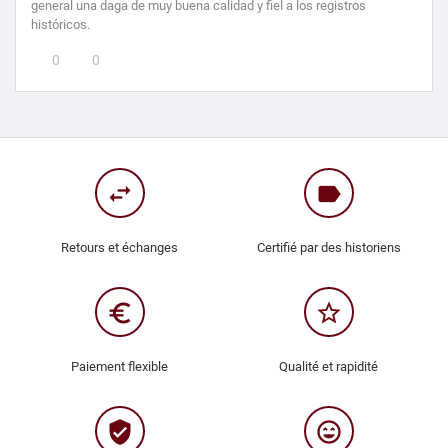
general una daga de muy buena calidad y fiel a los registros
históricos.
0
0
swap_horiz
label
Retours et échanges
Certifié par des historiens
euro_symbol
star_border
Paiement flexible
Qualité et rapidité
verified_user
sentiment_very_satisfied