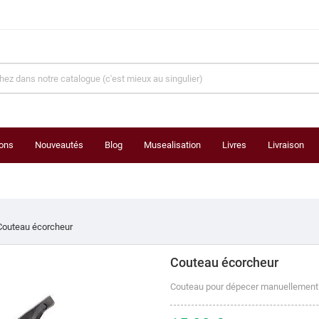
ons
Nouveautés
Blog
Musealisation
Livres
Livraison
Couteau écorcheur
Couteau écorcheur
Couteau pour dépecer manuellement l