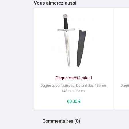
Vous aimerez aussi
Dague médiévale II
Dague avec fourreau.
Datant des 13ème-
Dague
14ème siècles.
Prix
60,00 €
Commentaires (0)