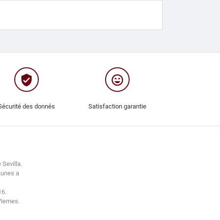
verified_user
sentiment_very_satisfied
Sécurité des donnés
Satisfaction garantie
 Sevilla.
Lunes a
16.
Viernes.