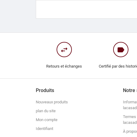
swap_horiz
label
Retours et échanges
Certifié par des histor
Produits
Notre 
Nouveaux produits
Informa
lacasad
plan du site
Termes 
Mon compte
lacasad
Identifiant
À propo