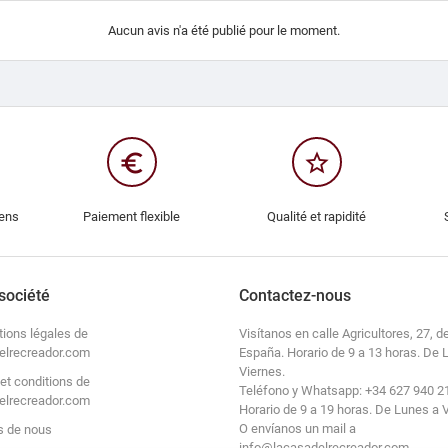
Aucun avis n'a été publié pour le moment.
euro_symbol
star_border
iens
Paiement flexible
Qualité et rapidité
société
Contactez-nous
tions légales de
Visítanos en calle Agricultores, 27, de
elrecreador.com
España. Horario de 9 a 13 horas. De 
Viernes.
et conditions de
Teléfono y Whatsapp: +34 627 940 2
elrecreador.com
Horario de 9 a 19 horas. De Lunes a 
O envíanos un mail a
s de nous
info@lacasadelrecreador.com.