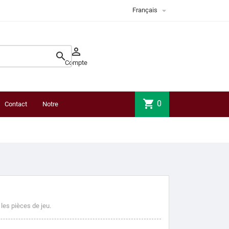

Français


Compte
shopping_cart
0
Contact
Notre
boutique
es pièces de jeu.