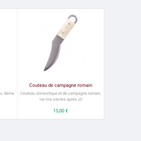
Couteau de campagne romain
u.
8ème
Couteau domestique et de campagne romain,
1er-IIIe siècles après JC
Prix
15,00 €