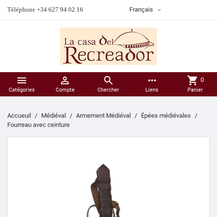

Téléphone +34 627 94 02 16
Français



more_horiz
shopping_cart
0
Catégories
Compte
Chercher
Liens
Panier
Accueuil
Médiéval
Armement Médiéval
Épées médiévales
Fourreau avec ceinture