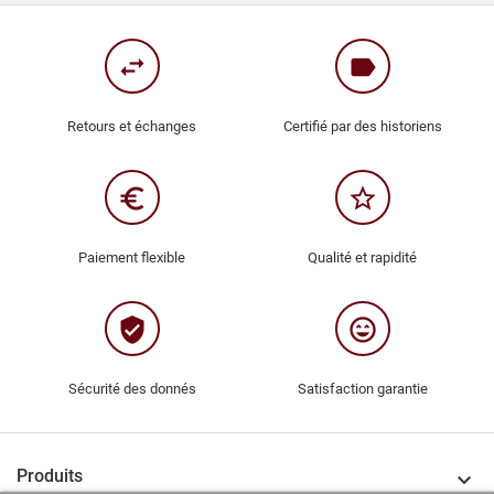
swap_horiz
label
Retours et échanges
Certifié par des historiens
euro_symbol
star_border
Paiement flexible
Qualité et rapidité
verified_user
sentiment_very_satisfied
Sécurité des donnés
Satisfaction garantie
Produits
