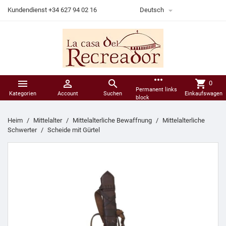

Kundendienst +34 627 94 02 16
Deutsch
more_horiz



shopping_cart
0
Permanent links
Kategorien
Account
Suchen
Einkaufswagen
block
Heim
Mittelalter
Mittelalterliche Bewaffnung
Mittelalterliche
Schwerter
Scheide mit Gürtel