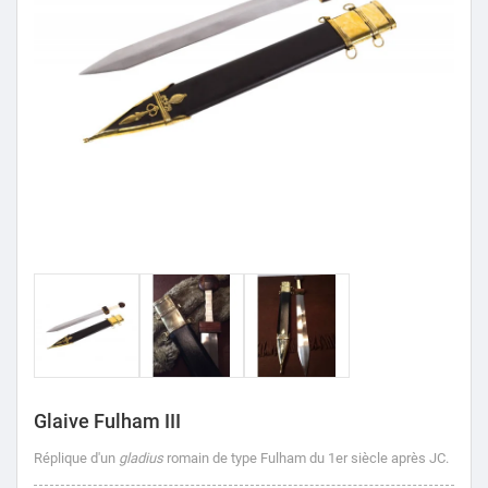
Glaive Fulham III
Réplique d'un
gladius
romain de type Fulham du 1er siècle après JC.