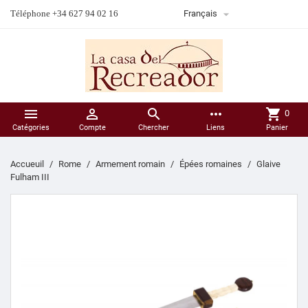

Téléphone +34 627 94 02 16
Français



more_horiz
shopping_cart
0
Catégories
Compte
Chercher
Liens
Panier
Accueuil
Rome
Armement romain
Épées romaines
Glaive
Fulham III