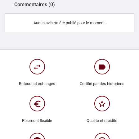
Commentaires (0)
Aucun avis n'a été publié pour le moment.
swap_horiz
label
Retours et échanges
Certifié par des historiens
euro_symbol
star_border
Paiement flexible
Qualité et rapidité