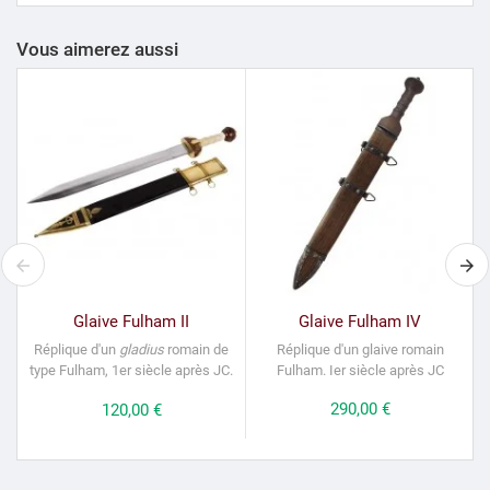
Vous aimerez aussi
Glaive Fulham II
Glaive Fulham IV
Réplique d'un
gladius
romain de
Réplique d'un glaive romain
G
type Fulham, 1er siècle après JC.
F
ulham.
Ier siècle après JC
Prix
290,00 €
Prix
120,00 €