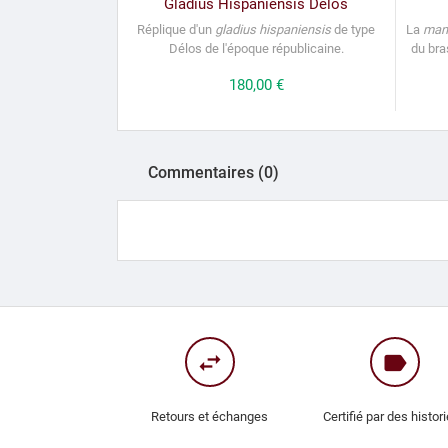
Gladius Hispaniensis Delos
Réplique d'un
gladius hispaniensis
de type
La
man
Délos de l'époque républicaine.
du bra
Prix
180,00 €
Commentaires (0)
swap_horiz
label
Retours et échanges
Certifié par des histor