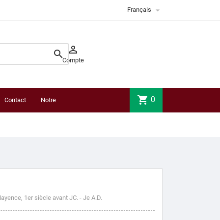

Français


Compte
shopping_cart
0
Contact
Notre
boutique
Mayence, 1er siècle avant JC.
- Je A.D.