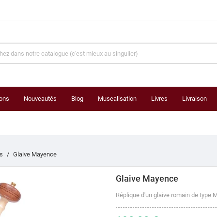
ons
Nouveautés
Blog
Musealisation
Livres
Livraison
s
Glaive Mayence
Glaive Mayence
Réplique d'un glaive romain de type 