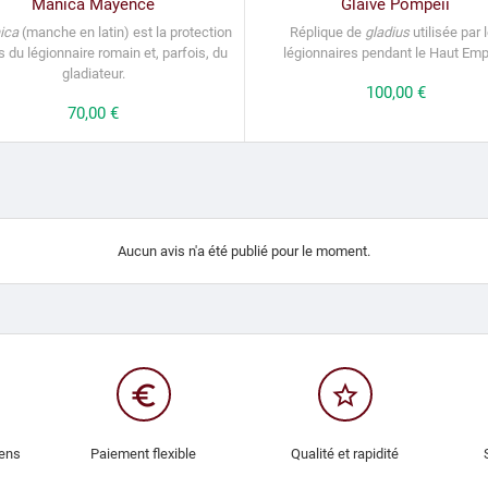
Manica Mayence
Glaive Pompeii
ica
(manche en latin) est la protection
Réplique de
gladius
utilisée par 
s du légionnaire romain et, parfois, du
légionnaires pendant le Haut Emp
gladiateur.
Prix
100,00 €
Prix
70,00 €
Aucun avis n'a été publié pour le moment.
euro_symbol
star_border
iens
Paiement flexible
Qualité et rapidité