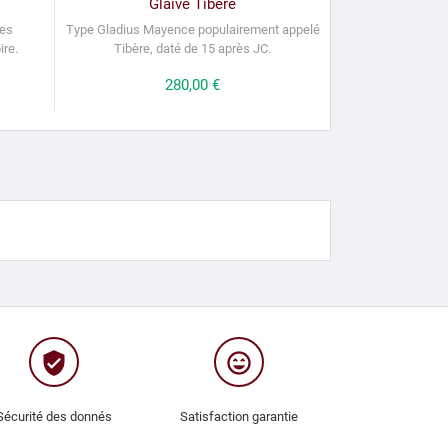
Glaive Tibère
les
Type Gladius Mayence populairement appelé
ire.
Tibère, daté de 15 après JC.
Prix
280,00 €
verified_user
sentiment_very_satisfied
Sécurité des donnés
Satisfaction garantie