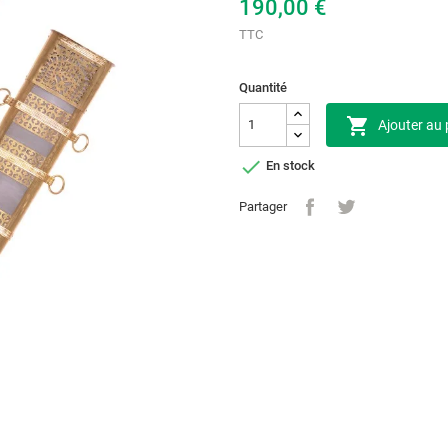
190,00 €
TTC
Quantité

Ajouter au 

En stock
Partager