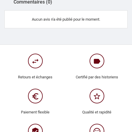
Commentaires (0)
Aucun avis n'a été publié pour le moment.
swap_horiz
label
Retours et échanges
Certifié par des historiens
euro_symbol
star_border
Paiement flexible
Qualité et rapidité
verified_user
sentiment_very_satisfied