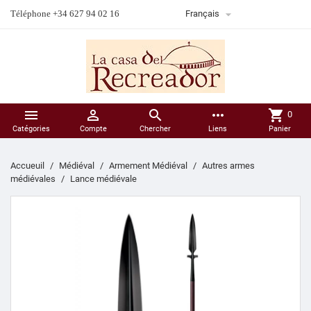

Téléphone +34 627 94 02 16
Français



more_horiz
shopping_cart
0
Catégories
Compte
Chercher
Liens
Panier
Accueuil
Médiéval
Armement Médiéval
Autres armes
médiévales
Lance médiévale