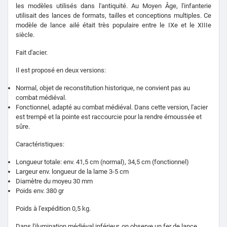
les modèles utilisés dans l'antiquité.
Au Moyen Âge, l'infanterie
utilisait des lances de formats, tailles et conceptions multiples.
Ce
modèle de lance ailé était très populaire entre le IXe et le XIIIe
siècle.
Fait d'acier.
Il est proposé en deux versions:
Normal, objet de reconstitution historique, ne convient pas au
combat médiéval.
Fonctionnel, adapté au combat médiéval.
Dans cette version, l'acier
est trempé et la pointe est raccourcie pour la rendre émoussée et
sûre.
Caractéristiques:
Longueur totale: env.
41,5 cm (normal), 34,5 cm (fonctionnel)
Largeur env.
longueur de la lame 3-5 cm
Diamètre du moyeu 30 mm
Poids env.
380 gr
Poids à l'expédition 0,5 kg.
Dans l'ilumination médiéval inférieur, on observe un fer de lance