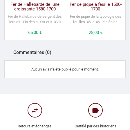
Fer de Hallebarde de lune
Fer de pique à feuille 1500-
croissante 1580-1700
1700
de sergent des
Fer de pique de la typologie des
Fer de Hallebarde
Tercios. Fin des s. XVI et s. XVII.
feuilles.
XVIe-XVIIe siècles.
Prix
65,00 €
Prix
28,00 €
Commentaires (0)
Aucun avis n'a été publié pour le moment.
swap_horiz
label
Retours et échanges
Certifié par des historiens