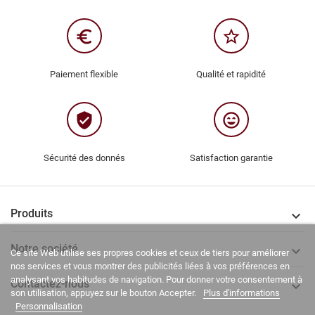
euro_symbol
star_border
Paiement flexible
Qualité et rapidité
verified_user
sentiment_very_satisfied
Sécurité des donnés
Satisfaction garantie
Produits

Notre société

Ce site Web utilise ses propres cookies et ceux de tiers pour améliorer
nos services et vous montrer des publicités liées à vos préférences en
analysant vos habitudes de navigation. Pour donner votre consentement à
Contactez-nous

son utilisation, appuyez sur le bouton Accepter.
Plus d'informations
Personnalisation