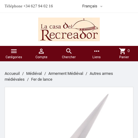

Téléphone +34 627 94 02 16
Français



more_horiz
shopping_cart
0
Catégories
Compte
Chercher
Liens
Panier
Accueuil
Médiéval
Armement Médiéval
Autres armes
médiévales
Fer de lance