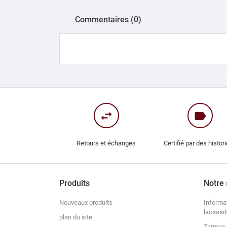
Commentaires (0)
swap_horiz
label
Retours et échanges
Certifié par des histor
Produits
Notre 
Nouveaux produits
Informa
lacasad
plan du site
Termes 