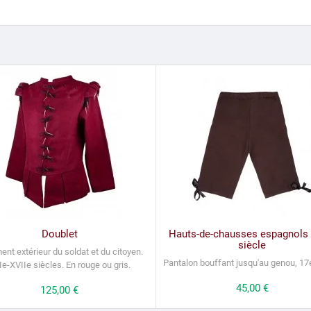
Doublet
Hauts-de-chausses espagnols 
siècle
nt extérieur du soldat et du citoyen.
Pantalon bouffant jusqu'au genou, 17e
e-XVIIe siècles. En rouge ou gris.
Prix
45,00 €
Prix
125,00 €