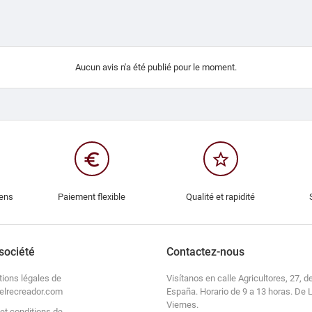
Aucun avis n'a été publié pour le moment.
euro_symbol
star_border
iens
Paiement flexible
Qualité et rapidité
société
Contactez-nous
tions légales de
Visítanos en calle Agricultores, 27, de
elrecreador.com
España. Horario de 9 a 13 horas. De 
Viernes.
et conditions de