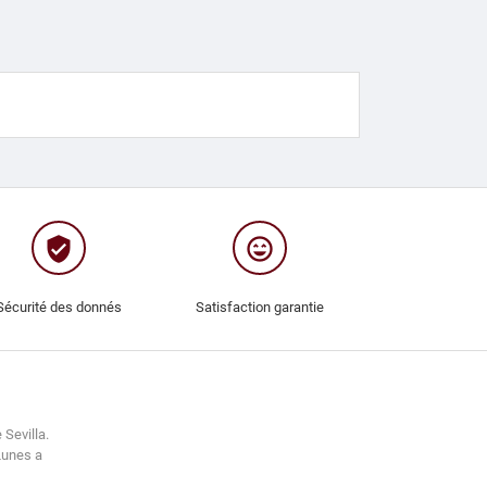
verified_user
sentiment_very_satisfied
Sécurité des donnés
Satisfaction garantie
 Sevilla.
Lunes a