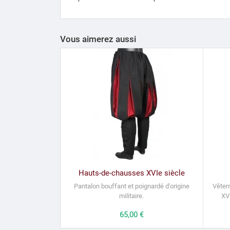
Vous aimerez aussi
Hauts-de-chausses XVIe siècle
Pantalon bouffant et poignardé d'origine
Vêteme
militaire.
XVI
Prix
65,00 €