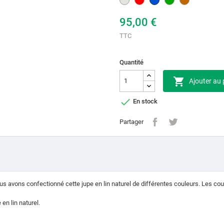
95,00 €
TTC
Quantité

Ajouter au 

En stock
Partager
us avons confectionné cette jupe en lin naturel de différentes couleurs. Les cou
en lin naturel.