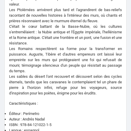
valeur.
Les Ptolémées arrivèrent plus tard et l'agrandirent de bas-reliefs
racontant de nouvelles histoires à l'intérieur des murs, où chants et
prières résonnaient avec le murmure éternel du fleuve.
C'était le cœur battant de la Basse-Nubie, où les cultures
s'entremêlaient : la Nubie antique et l'Égypte impériale, l'hellénisme
et la Rome antique. C'était une frontière et un pont, une fusion et une
résistance.
Les Romains respectèrent sa forme pour la transformer en
puissance. Auguste, Tibère et d'autres empereurs ont laissé leur
empreinte sur les murs qui protégeaient une foi qui refusait de
mourir, témoignage silencieux d'un peuple qui résistait au passage
du temps.
Les sables du désert l'ont recouvert et découvert selon des cycles
éternels, tandis que les caravanes le contemplaient tel un phare de
pierre à l'horizon infini, refuge pour les voyageurs, source
d'inspiration pour les poètes, énigme pour les érudits.
Caractéristiques :
Éditeur : Perímetro
Auteur : Andrés Nadal
ISBN : 978-84-121022-1-5
Langue : espagnol