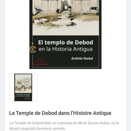
Le Temple de Debod dans l'Histoire Antique
Le Temple de Debod était un murmure du Nil en Basse-Nubie, où le
désert soupirait d'anciens secrets.