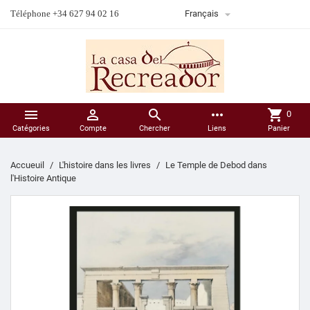

Téléphone +34 627 94 02 16
Français



more_horiz
shopping_cart
0
Catégories
Compte
Chercher
Liens
Panier
Accueuil
L'histoire dans les livres
Le Temple de Debod dans
l'Histoire Antique