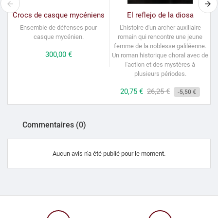
Crocs de casque mycéniens
El reflejo de la diosa
Ensemble de défenses pour
L'histoire d'un archer auxiliaire
P
casque mycénien.
romain qui rencontre une jeune
femme de la noblesse galiléenne.
Prix
300,00 €
Un roman historique choral avec de
l'action et des mystères à
plusieurs périodes.
Prix
20,75 €
Prix
26,25 €
-5,50 €
habituel
Commentaires (0)
Aucun avis n'a été publié pour le moment.