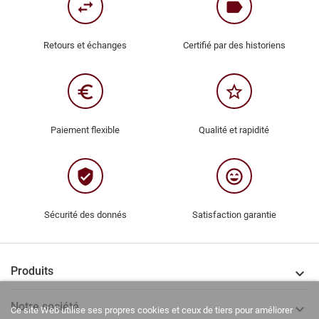
swap_horiz
label
Retours et échanges
Certifié par des historiens
euro_symbol
star_border
Paiement flexible
Qualité et rapidité
verified_user
sentiment_very_satisfied
Sécurité des donnés
Satisfaction garantie
Produits

Notre société

Ce site Web utilise ses propres cookies et ceux de tiers pour améliorer