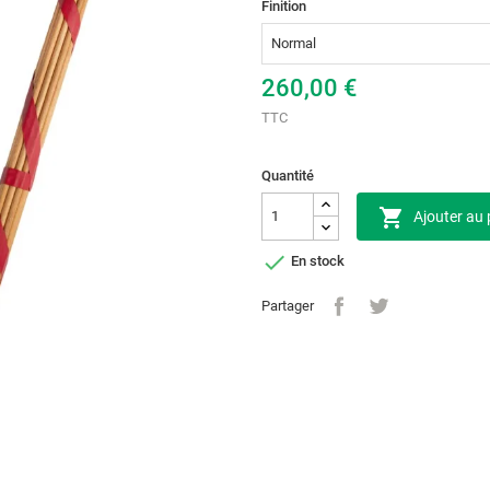
Finition
260,00 €
TTC
Quantité

Ajouter au 

En stock
Partager