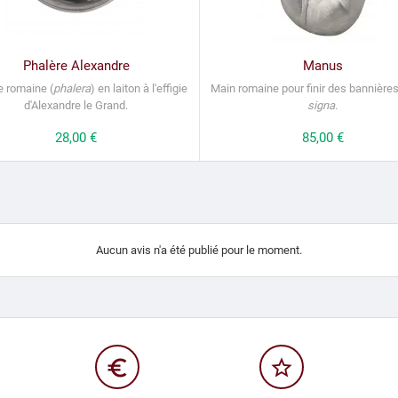
Phalère Alexandre
Manus
e romaine (
phalera
) en laiton à l'effigie
Main romaine pour finir des bannière
d'Alexandre le Grand.
signa
.
Prix
28,00 €
Prix
85,00 €
Aucun avis n'a été publié pour le moment.
euro_symbol
star_border