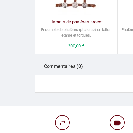
Harnais de phalères argent
Ensemble de
phalères
(phalerae) en laiton
Phalèr
étamé et torques.
Prix
300,00 €
Commentaires (0)
swap_horiz
label