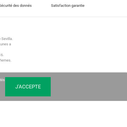
Sécurité des donnés
Satisfaction garantie
 Sevilla.
Lunes a
16.
Viernes.
tés
J'ACCEPTE