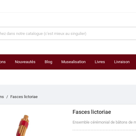
ons
Nouveautés
Blog
Musealisation
Livres
Livraison
ins
Fasces lictoriae
Fasces lictoriae
Ensemble cérémonial de bâtons de m