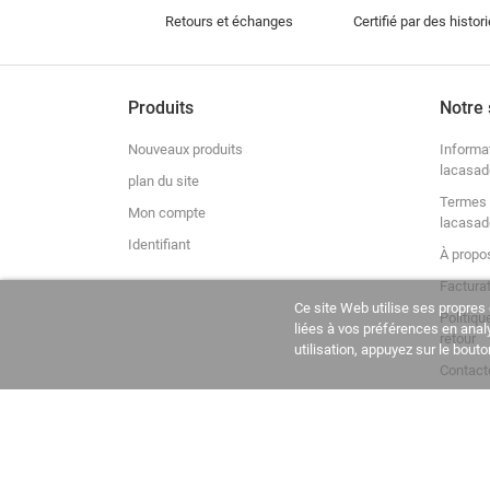
Retours et échanges
Certifié par des histor
Produits
Notre 
Nouveaux produits
Informa
lacasad
plan du site
Termes 
Mon compte
lacasad
Identifiant
À propo
Factura
Ce site Web utilise ses propres 
Politiqu
liées à vos préférences en ana
retour
utilisation, appuyez sur le bout
Contact
La Casa del Recreador © 2020-2026. Tous droits réservés.