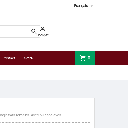

Français


Compte
shopping_cart
0
Contact
Notre
boutique
agistrats romains. Avec ou sans axes.