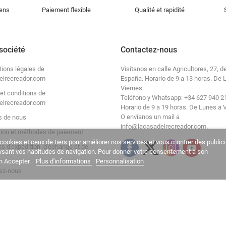
iens
Paiement flexible
Qualité et rapidité
société
Contactez-nous
tions légales de
Visítanos en calle Agricultores, 27, de
elrecreador.com
España. Horario de 9 a 13 horas. De 
Viernes.
et conditions de
Teléfono y Whatsapp: +34 627 940 2
elrecreador.com
Horario de 9 a 19 horas. De Lunes a 
O envíanos un mail a
s de nous
info@lacasadelrecreador.com.
tion et méthodes de paiement
cookies et ceux de tiers pour améliorer nos services et vous montrer des publici
es d'expédition, d'échange et de
lysant vos habitudes de navigation. Pour donner votre consentement à son
on Accepter.
Plus d'informations
Personnalisation
ez-nous