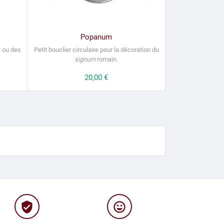
Popanum
s ou des
Petit bouclier circulaire pour la décoration du
signum
romain.
Prix
20,00 €
verified_user
sentiment_very_satisfied