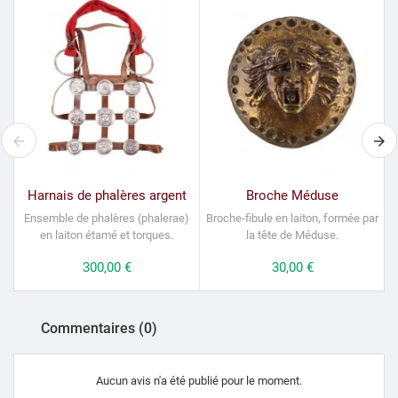
Harnais de phalères argent
Broche Méduse
Ensemble de
phalères
(phalerae)
Broche-fibule en laiton, formée par
P
en laiton étamé et torques.
la tête de Méduse.
Prix
300,00 €
Prix
30,00 €
Commentaires (0)
Aucun avis n'a été publié pour le moment.