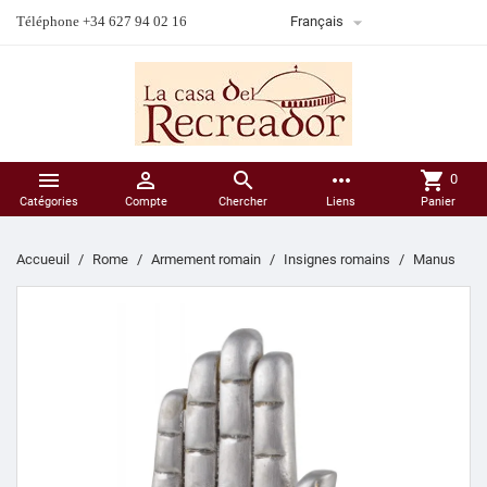

Téléphone +34 627 94 02 16
Français



more_horiz
shopping_cart
0
Catégories
Compte
Chercher
Liens
Panier
Accueuil
Rome
Armement romain
Insignes romains
Manus