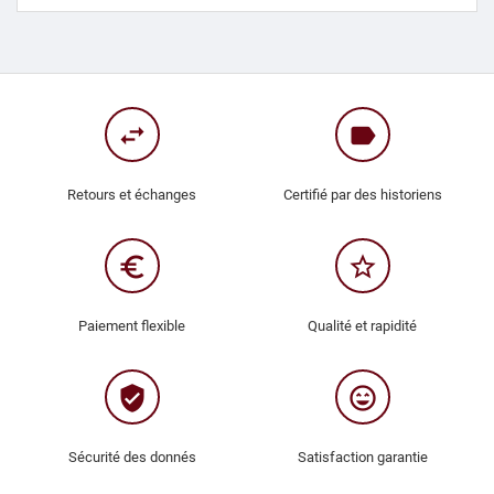
swap_horiz
label
Retours et échanges
Certifié par des historiens
euro_symbol
star_border
Paiement flexible
Qualité et rapidité
verified_user
sentiment_very_satisfied
Sécurité des donnés
Satisfaction garantie