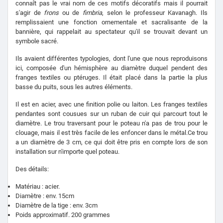
connaît pas le vrai nom de ces motifs décoratifs mais il pourrait
s'agir de
frons
ou de
fimbria
, selon le professeur Kavanagh. Ils
remplissaient une fonction ornementale et sacralisante de la
bannière, qui rappelait au spectateur qu'il se trouvait devant un
symbole sacré.
Ils avaient différentes typologies, dont l'une que nous reproduisons
ici, composée d'un hémisphère au diamètre duquel pendent des
franges textiles ou ptéruges. Il était placé dans la partie la plus
basse du puits, sous les autres éléments.
Il est en acier, avec une finition polie ou laiton. Les franges textiles
pendantes sont cousues sur un ruban de cuir qui parcourt tout le
diamètre. Le trou traversant pour le poteau n'a pas de trou pour le
clouage, mais il est très facile de les enfoncer dans le métal.Ce trou
a un diamètre de 3 cm, ce qui doit être pris en compte lors de son
installation sur n'importe quel poteau.
Des détails:
Matériau : acier.
Diamètre : env. 15cm
Diamètre de la tige : env. 3cm
Poids approximatif. 200 grammes