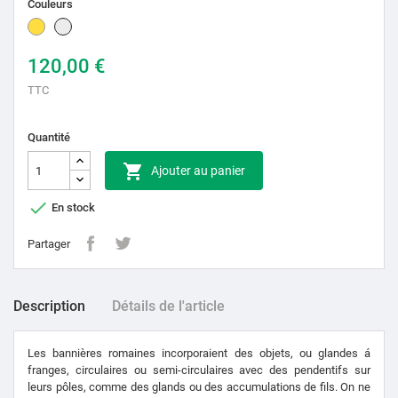
Couleurs
D'or
Argent
120,00 €
TTC
Quantité

Ajouter au panier

En stock
Partager
Description
Détails de l'article
Les bannières romaines incorporaient des objets, ou glandes á
franges, circulaires ou semi-circulaires avec des pendentifs sur
leurs pôles, comme des glands ou des accumulations de fils. On ne