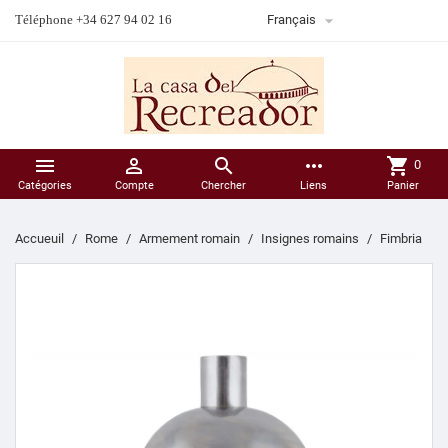

Téléphone +34 627 94 02 16
Français



more_horiz
shopping_cart
0
Catégories
Compte
Chercher
Liens
Panier
Accueuil
Rome
Armement romain
Insignes romains
Fimbria