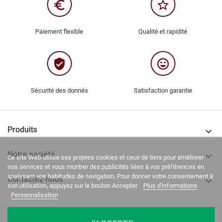
euro_symbol
star_border
Paiement flexible
Qualité et rapidité
verified_user
sentiment_very_satisfied
Sécurité des donnés
Satisfaction garantie
Produits

Notre société

Ce site Web utilise ses propres cookies et ceux de tiers pour améliorer
nos services et vous montrer des publicités liées à vos préférences en
analysant vos habitudes de navigation. Pour donner votre consentement à
Contactez-nous

son utilisation, appuyez sur le bouton Accepter.
Plus d'informations
Personnalisation
La Casa del Recreador © 2020-2026. Tous droits réservés.