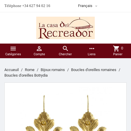

Téléphone +34 627 94 02 16
Français



more_horiz
shopping_cart
0
Catégories
Compte
Chercher
Liens
Panier
Accueuil
Rome
Bijoux romains
Boucles d'oreilles romaines
Boucles d'oreilles Botrydia