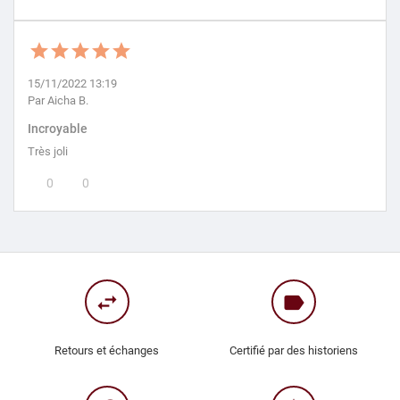
15/11/2022 13:19
Par Aicha B.
Incroyable
Très joli
0
0
swap_horiz
label
Retours et échanges
Certifié par des historiens