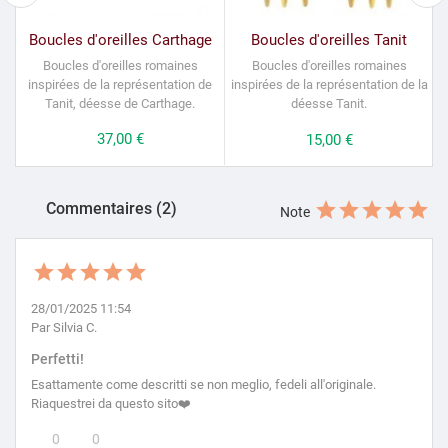
Boucles d'oreilles Carthage
Boucles d'oreilles Tanit
Boucles d'oreilles romaines
Boucles d'oreilles romaines
B
inspirées de la représentation de
inspirées de la représentation de la
Tanit, déesse de Carthage.
déesse Tanit.
Prix
37,00 €
Prix
15,00 €
Commentaires (2)
Note
28/01/2025 11:54
Par Silvia C.
Perfetti!
Esattamente come descritti se non meglio, fedeli all'originale.
Riaquestrei da questo sito❤️
0
0