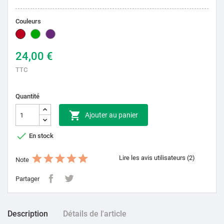
Couleurs
Bordeaux
Vert
Lila
24,00 €
TTC
Quantité

Ajouter au panier

En stock
Lire les avis utilisateurs (2)
Note
Partager
Description
Détails de l'article