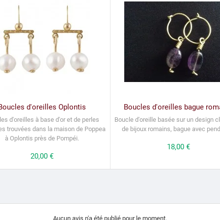
Boucles d'oreilles Oplontis
Boucles d'oreilles bague rom
es d'oreilles à base d'or et de perles
Boucle d'oreille basée sur un design 
les trouvées dans la maison de Poppea
de bijoux romains, bague avec pend
à Oplontis près de Pompéi.
Prix
18,00 €
Prix
20,00 €
Aucun avis n'a été publié pour le moment.