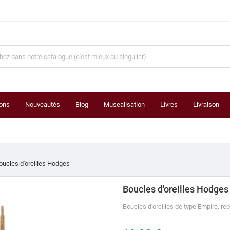
ons
Nouveautés
Blog
Musealisation
Livres
Livraison
oucles d'oreilles Hodges
Boucles d'oreilles Hodges
Boucles d'oreilles de type Empire, r