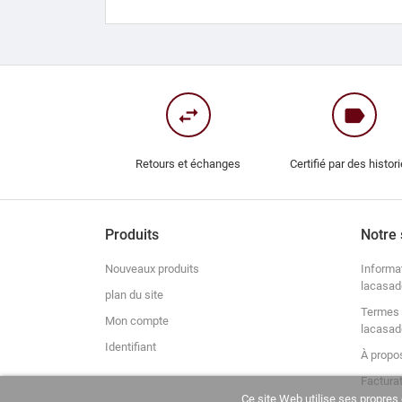
swap_horiz
label
Retours et échanges
Certifié par des histor
Produits
Notre 
Nouveaux produits
Informa
lacasad
plan du site
Termes 
Mon compte
lacasad
Identifiant
À propo
Factura
Ce site Web utilise ses propres 