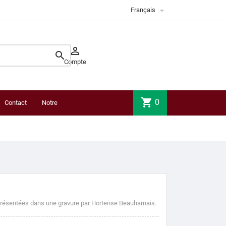

Français


Compte
shopping_cart
0
Contact
Notre
boutique
eprésentées dans une gravure par Hortense Beauharnais.