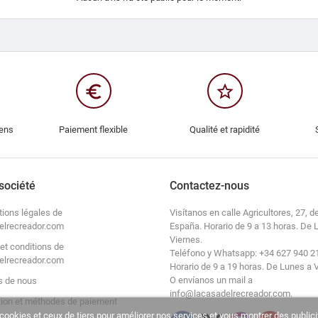
euro_symbol
star_border
iens
Paiement flexible
Qualité et rapidité
société
Contactez-nous
tions légales de
Visítanos en calle Agricultores, 27, de
elrecreador.com
España. Horario de 9 a 13 horas. De 
Viernes.
et conditions de
Teléfono y Whatsapp: +34 627 940 2
elrecreador.com
Horario de 9 a 19 horas. De Lunes a 
O envíanos un mail a
s de nous
info@lacasadelrecreador.com.
tion et méthodes de paiement
cookies et ceux de tiers pour améliorer nos services et vous montrer des publici