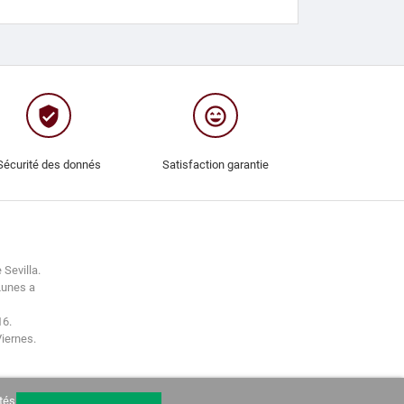
verified_user
sentiment_very_satisfied
Sécurité des donnés
Satisfaction garantie
 Sevilla.
Lunes a
16.
Viernes.
tés