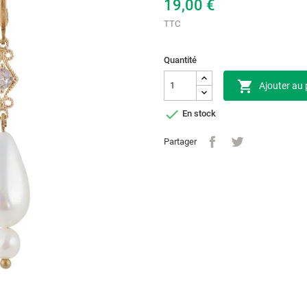
19,00 €
TTC
Quantité

Ajouter au 

En stock
Partager