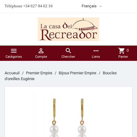

Téléphone +34 627 94 02 16
Français



more_horiz
shopping_cart
0
Catégories
Compte
Chercher
Liens
Panier
Accueuil
Premier Empire
Bijoux Premier Empire
Boucles
d'oreilles Eugénie