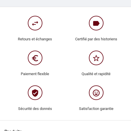
swap_horiz
label
Retours et échanges
Certifié par des historiens
euro_symbol
star_border
Paiement flexible
Qualité et rapidité
verified_user
sentiment_very_satisfied
Sécurité des donnés
Satisfaction garantie