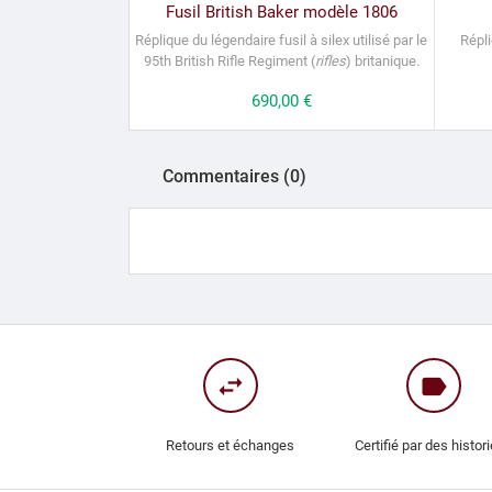
Fusil British Baker modèle 1806
Réplique du légendaire fusil à silex utilisé par le
Répli
95th British Rifle Regiment (
rifles
) britanique.
Prix
690,00 €
Commentaires (0)
swap_horiz
label
Retours et échanges
Certifié par des histor