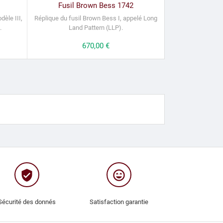
Fusil Brown Bess 1742
èle III,
Réplique du fusil Brown Bess I, appelé Long
.
Land Pattern (LLP).
Prix
670,00 €
verified_user
sentiment_very_satisfied
Sécurité des donnés
Satisfaction garantie