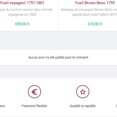
Fusil espagnol 1757-1801
Fusil Brown Bess 1795
que du fusil en service dans l'armée
Réplique du mousquet Brown Bess mod
espagnole en 1808.
appelé East India Pattern (EIP)
Prix
690,00 €
Prix
670,00 €
Aucun avis n'a été publié pour le moment.
euro_symbol
star_border
iens
Paiement flexible
Qualité et rapidité