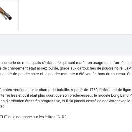
 une série de mousquets d'infanterie qui sont restés en usage dans l'armée bri
 de chargement était assez lourde, grâce aux cartouches de poudre noire. L'extr
 quantité de poudre noire et la poudre restante a été versée hors du museau. Ce 
rentes versions sur le champ de bataille.
A partir de 1760, l'infanterie de l
s terrestres et qu'il était plus court que son prédécesseur, le modèle Long Land P
e sa distribution était très progressive, et il n'a jamais cessé de coexister avec l
830.
E" et la couronne sur les lettres "G. R.".