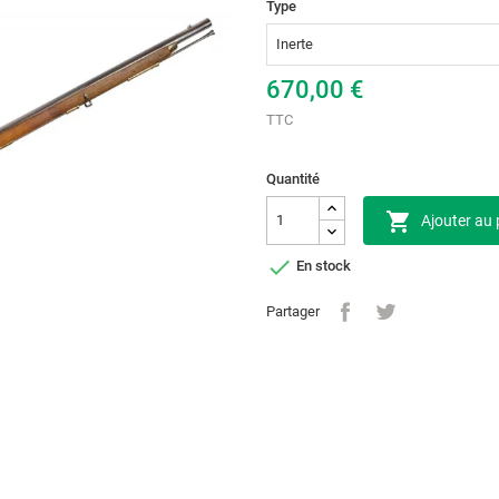
Type
670,00 €
TTC
Quantité

Ajouter au 

En stock
Partager