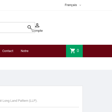

Français


Compte
shopping_cart
0
Contact
Notre
boutique
lé Long Land Pattern (LLP).