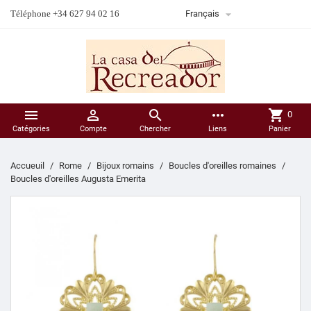

Téléphone +34 627 94 02 16
Français



more_horiz
shopping_cart
0
Catégories
Compte
Chercher
Liens
Panier
Accueuil
Rome
Bijoux romains
Boucles d'oreilles romaines
Boucles d'oreilles Augusta Emerita