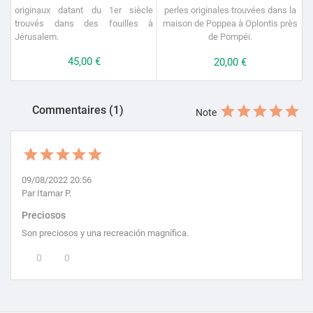
originaux datant du 1er siècle
perles originales trouvées dans la
trouvés dans des fouilles à
maison de Poppea à Oplontis près
Jérusalem.
de Pompéi.
Prix
45,00 €
Prix
20,00 €
Commentaires (1)
Note
09/08/2022 20:56
Par Itamar P.
Preciosos
Son preciosos y una recreación magnífica.
0
0