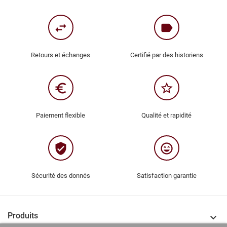
swap_horiz
label
Retours et échanges
Certifié par des historiens
euro_symbol
star_border
Paiement flexible
Qualité et rapidité
verified_user
sentiment_very_satisfied
Sécurité des donnés
Satisfaction garantie
Produits
