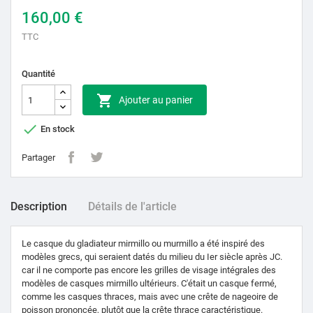
160,00 €
TTC
Quantité

Ajouter au panier

En stock
Partager
Description
Détails de l'article
Le casque du gladiateur mirmillo ou murmillo a été inspiré des
modèles grecs, qui seraient datés du milieu du Ier siècle après JC.
car il ne comporte pas encore les grilles de visage intégrales des
modèles de casques mirmillo ultérieurs. C'était un casque fermé,
comme les casques thraces, mais avec une crête de nageoire de
poisson prononcée, plutôt que la crête thrace caractéristique.