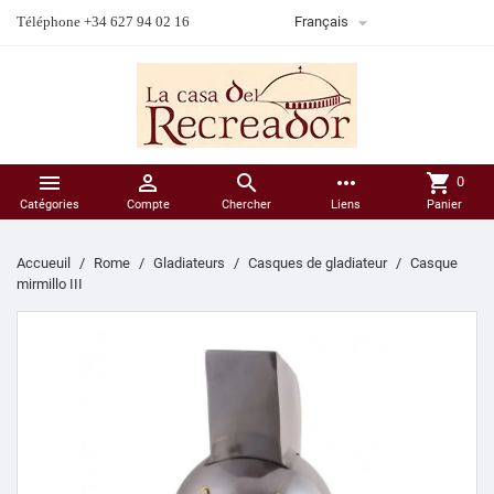

Téléphone +34 627 94 02 16
Français



more_horiz
shopping_cart
0
Catégories
Compte
Chercher
Liens
Panier
Accueuil
Rome
Gladiateurs
Casques de gladiateur
Casque
mirmillo III