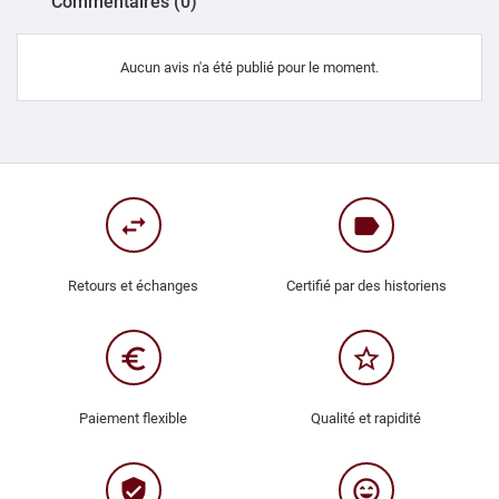
Commentaires (0)
Aucun avis n'a été publié pour le moment.
swap_horiz
label
Retours et échanges
Certifié par des historiens
euro_symbol
star_border
Paiement flexible
Qualité et rapidité
verified_user
sentiment_very_satisfied