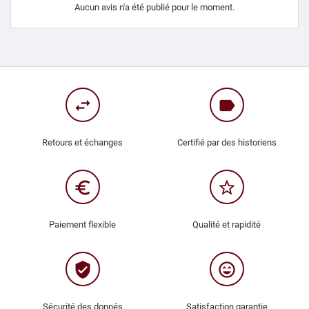
Aucun avis n'a été publié pour le moment.
swap_horiz
label
Retours et échanges
Certifié par des historiens
euro_symbol
star_border
Paiement flexible
Qualité et rapidité
verified_user
sentiment_very_satisfied
Sécurité des donnés
Satisfaction garantie