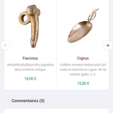
Fascinus
Cignus
Amulette phallique très populaire
Cuillère romaine tardive avec bol
dans la Rome antique.
ovale et manche en cygne.
4e-5e
i
siècles après J.-C.
Prix
16,00 €
Prix
15,00 €
Commentaires (0)