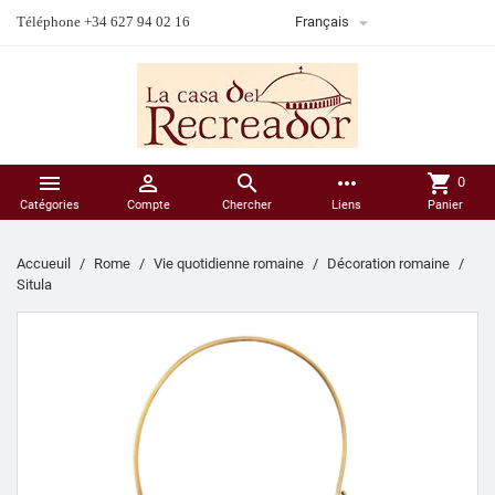

Téléphone +34 627 94 02 16
Français



more_horiz
shopping_cart
0
Catégories
Compte
Chercher
Liens
Panier
Accueuil
Rome
Vie quotidienne romaine
Décoration romaine
Situla