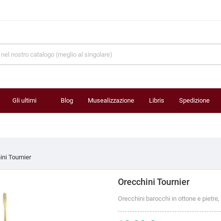
Gli ultimi
Blog
Musealizzazione
Libris
Spedizione
prodotti
ini Tournier
Orecchini Tournier
Orecchini barocchi in ottone e pietre,