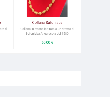
o
Collana Sofonisba
ere di
Collana in ottone ispirata a un ritratto di
Sofonisba Anguissola del 1580.
Prezzo
60,00 €