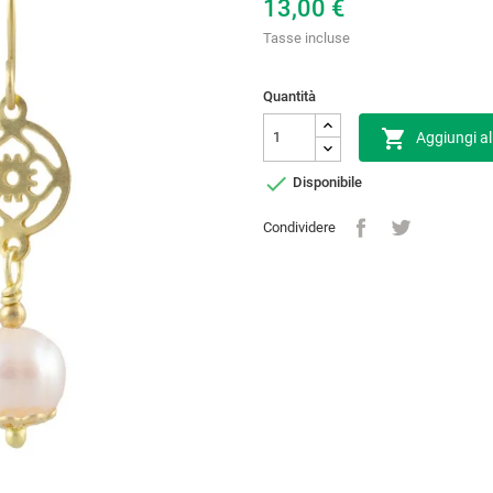
13,00 €
Tasse incluse
Quantità

Aggiungi al

Disponibile
Condividere