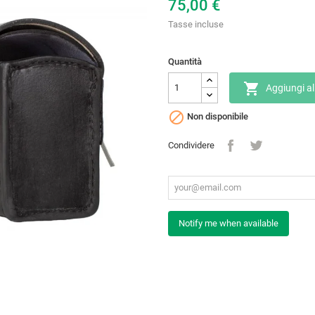
75,00 €
Tasse incluse
Quantità

Aggiungi al

Non disponibile
Condividere
Notify me when available