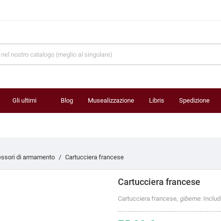
Gli ultimi
Blog
Musealizzazione
Libris
Spedizione
prodotti
ssori di armamento
Cartucciera francese
Cartucciera francese
Cartucciera francese,
giberne.
Includ