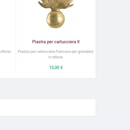
Piastra per cartucciera II
 ottone.
Piastra per cartucciera francese per granatieri,
in ottone.
Prezzo
15,00 €