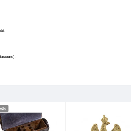
bi.
ciascuno).
etto