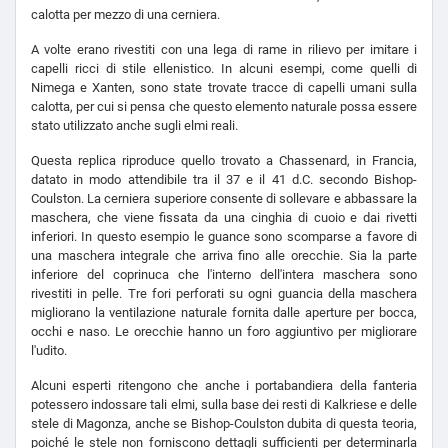
calotta per mezzo di una cerniera.
A volte erano rivestiti con una lega di rame in rilievo per imitare i
capelli ricci di stile ellenistico. In alcuni esempi, come quelli di
Nimega e Xanten, sono state trovate tracce di capelli umani sulla
calotta, per cui si pensa che questo elemento naturale possa essere
stato utilizzato anche sugli elmi reali.
Questa replica riproduce quello trovato a Chassenard, in Francia,
datato in modo attendibile tra il 37 e il 41 d.C. secondo Bishop-
Coulston. La cerniera superiore consente di sollevare e abbassare la
maschera, che viene fissata da una cinghia di cuoio e dai rivetti
inferiori. In questo esempio le guance sono scomparse a favore di
una maschera integrale che arriva fino alle orecchie. Sia la parte
inferiore del coprinuca che l'interno dell'intera maschera sono
rivestiti in pelle. Tre fori perforati su ogni guancia della maschera
migliorano la ventilazione naturale fornita dalle aperture per bocca,
occhi e naso. Le orecchie hanno un foro aggiuntivo per migliorare
l'udito.
Alcuni esperti ritengono che anche i portabandiera della fanteria
potessero indossare tali elmi, sulla base dei resti di Kalkriese e delle
stele di Magonza, anche se Bishop-Coulston dubita di questa teoria,
poiché le stele non forniscono dettagli sufficienti per determinarla