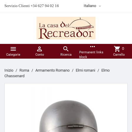

Servizio Clienti +34 627 94 02 16
Italiano
more_horiz



shopping_cart
0
Permanent links
Categorie
Conto
Ricerca
Carrello
block
Inizio
Roma
Armamento Romano
Elmi romani
Elmo
Chassenard