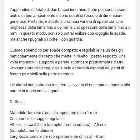
L'appendino è dotato di due bracci incernierati che possono essere
uniti o estesi ampiamente e sono dotati di fessure di dimensioni
generose. Pertanto, è adatto a un'ampia varietà di spade con una
larghezza della lama fino a 69 mm e uno spessore della lama fino a 5
mm. In questo modo, non solo potrai esibire con orgoglio le spade,
ma anche i pugnali o i coltelli con guardia.
Questo appendino per spade compatto e regolabile ha un design
particolarmente discreto che mette in risalto il pezzo esposto. Una
volta montato, il supporto a parete scompare praticamente dietro
l'impugnatura dell'arma, con le sole estremità circolari dei perni di
fissaggio visibili nella parte anteriore.
I visitatori non potranno resistere alla vista di una spada esposta alla
parete in modo così elegante.
Dettagli:
Materiale: lamiera d'acciaio, spessore circa 1 mm
Con perni di fissaggio regolabili
Altezza: circa 5,5 cm (completamente esteso) - 7,5 cm
(completamente chiuso)
Larghezza: circa 3 cm (completamente chiuso) - 8 cm