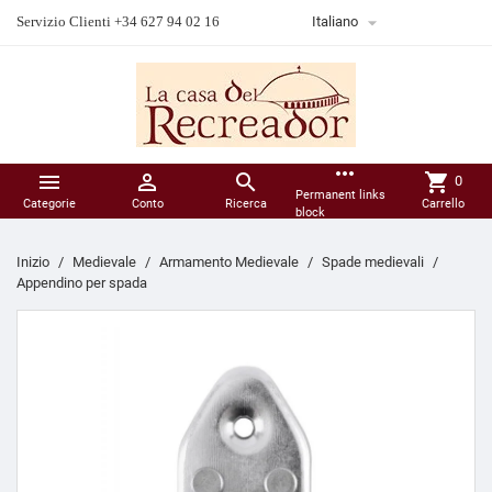

Servizio Clienti +34 627 94 02 16
Italiano
more_horiz



shopping_cart
0
Permanent links
Categorie
Conto
Ricerca
Carrello
block
Inizio
Medievale
Armamento Medievale
Spade medievali
Appendino per spada