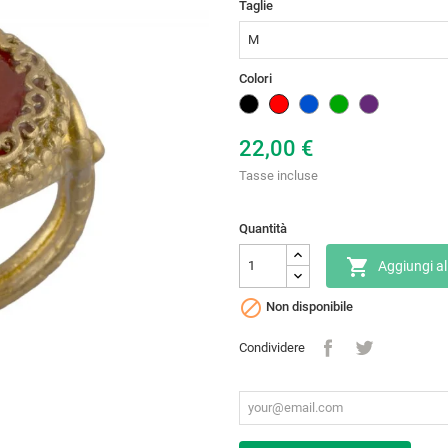
Taglie
Colori
Nero
Rosso
Blu
Verde
Lilla
22,00 €
Tasse incluse
Quantità

Aggiungi al

Non disponibile
Condividere