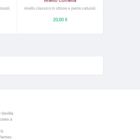
Anello Cornelia
turali,
Anello classico in ottone e pietre naturali.
Prezzo
20,00 €
 Sevilla.
Lunes a
16.
Viernes.