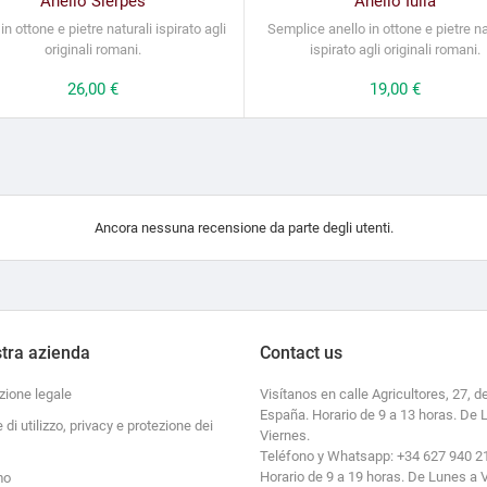
Anello Sierpes
Anello Iulia
in ottone e pietre naturali ispirato agli
Semplice anello in ottone e pietre na
originali romani.
ispirato agli originali romani.
Prezzo
26,00 €
Prezzo
19,00 €
Ancora nessuna recensione da parte degli utenti.
tra azienda
Contact us
zione legale
Visítanos en calle Agricultores, 27, de
España. Horario de 9 a 13 horas. De 
e di utilizzo, privacy e protezione dei
Viernes.
Teléfono y Whatsapp: +34 627 940 2
Horario de 9 a 19 horas. De Lunes a 
mo