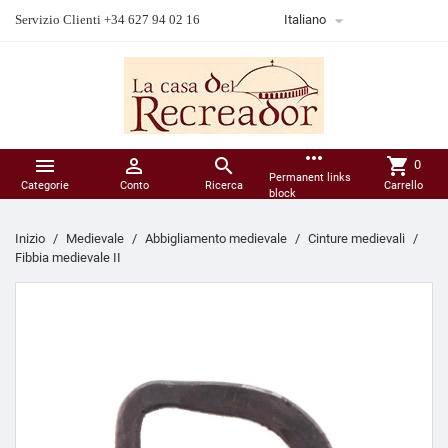

Servizio Clienti +34 627 94 02 16
Italiano
more_horiz



shopping_cart
0
Permanent links
Categorie
Conto
Ricerca
Carrello
block
Inizio
Medievale
Abbigliamento medievale
Cinture medievali
Fibbia medievale II