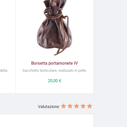
Borsetta portamonete IV
della
Sacchetto testicolare, realizzato in pelle.
Prezzo
20,00 €
Valutazione