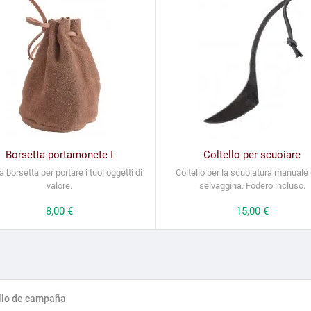
Borsetta portamonete I
Coltello per scuoiare
a borsetta per portare i tuoi oggetti di
Coltello per la scuoiatura manuale 
valore.
selvaggina. Fodero incluso.
Prezzo
8,00 €
Prezzo
15,00 €
llo de campaña