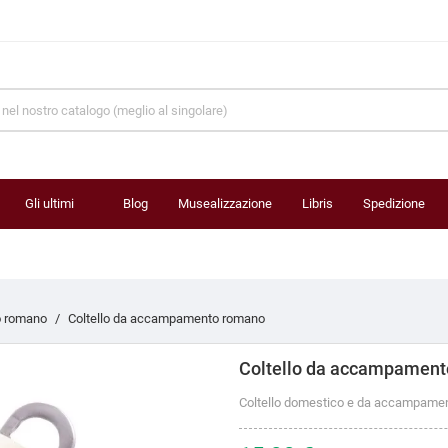
Gli ultimi
Blog
Musealizzazione
Libris
Spedizione
prodotti
 romano
Coltello da accampamento romano
Coltello da accampamen
Coltello domestico e da accampament