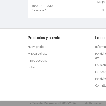
Magnif
10/02/21, 10:30
0
Da Arrate A.
Productos y cuenta
La nos
Nuovi prodotti
Informa
Mappa del sito
Politich
dati
Il mio account
Chi sia
Entra
Fattura
Politich
Contatt
La Casa del Recreador © 2020-2026. Tutti i diritti riservati.