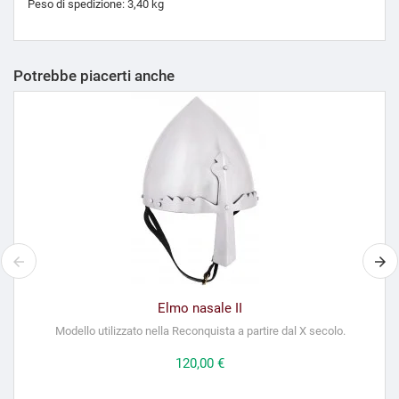
Peso di spedizione: 3,40 kg
Potrebbe piacerti anche
Elmo nasale II
Modello utilizzato nella Reconquista a partire dal X secolo.
Prezzo
120,00 €