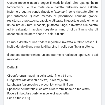
Questo modello nasale segue il modello degli elmi spangenhelm
tardoantichi. Le due metà della calotta dell'elmo sono saldate
insieme e quattro bande d'acciaio (
spangen
) sono rivettate all'elmo
per rinforzarlo. Questo metodo di produzione combina grande
resistenza e protezione. L'acciaio utilizzato in questo grande elmo ha
un calibro di 2 mm. Il nasale, piuttosto lungo, è rivettato alla calotta
ed è realizzato in acciaio forgiato a mano di circa 3 mm, che gli
consente di resistere anche ai colpi più duri.
L'elmo è dotato di una fodera regolabile rivettata all'elmo stesso. È
inoltre dotato di una cinghia di barbine in pelle con fibbia in ottone.
Il suo aspetto conferisce un aspetto molto realistico, apprezzato dai
rievocatori.
Dettagli:
Circonferenza massima della testa: fino a 61 cm.
Lunghezza (da davanti a dietro): circa 21,5 cm
Larghezza (da orecchio a orecchio): circa 18,5 cm
Spessore del materiale: calotta circa 2 mm, nasale circa 4 mm.
Fodera imbottita e barbine in pelle di vacchetta.
Peso circa 2,5 kg