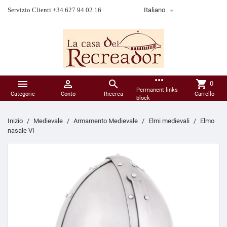

Servizio Clienti +34 627 94 02 16
Italiano
more_horiz



shopping_cart
0
Permanent links
Categorie
Conto
Ricerca
Carrello
block
Inizio
Medievale
Armamento Medievale
Elmi medievali
Elmo
nasale VI