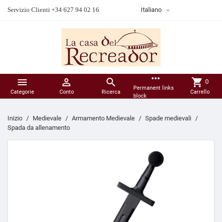

Servizio Clienti +34 627 94 02 16
Italiano
more_horiz



shopping_cart
0
Permanent links
Categorie
Conto
Ricerca
Carrello
block
Inizio
Medievale
Armamento Medievale
Spade medievali
Spada da allenamento