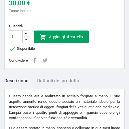
30,00 €
Tasse incluse
Quantità

Aggiungi al carrello

Disponibile
Condividere
Descrizione
Dettagli del prodotto
Questo candeliere è realizzato in acciaio forgiato a mano. Il suo
aspetto annerito rende questo acciaio un materiale ideale per la
ricreazione storica di oggetti forgiati della vita quotidiana medievale.
L'ampia base, i quattro punti di appoggio e il gancio superiore gli
conferiscono un'insolita funzionalità e versatilità.
Può essere portato in mano, sospeso o collocato in qualsiasi luogo