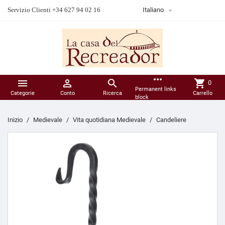

Servizio Clienti +34 627 94 02 16
Italiano
more_horiz



shopping_cart
0
Permanent links
Categorie
Conto
Ricerca
Carrello
block
Inizio
Medievale
Vita quotidiana Medievale
Candeliere