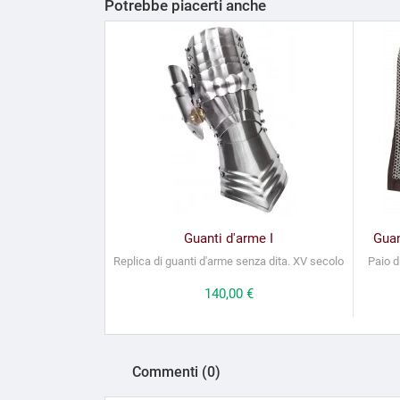
Potrebbe piacerti anche
Guanti d'arme I
Guan
Replica di guanti d'arme senza dita. XV secolo
Paio d
Prezzo
140,00 €
Commenti (0)