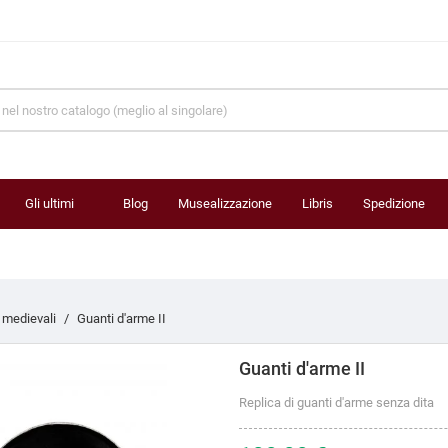
Gli ultimi
Blog
Musealizzazione
Libris
Spedizione
prodotti
 medievali
Guanti d'arme II
Guanti d'arme II
Replica di guanti d'arme senza dita