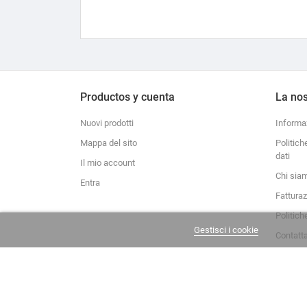
Productos y cuenta
La nos
Nuovi prodotti
Informa
Mappa del sito
Politich
dati
Il mio account
Chi sia
Entra
Fattura
Politich
Gestisci i cookie
Contatt
La Casa del Recreador © 2020-2026. Tutti i diritti riservati.