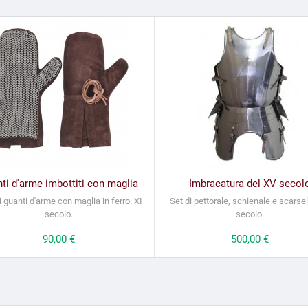
ti d'arme imbottiti con maglia
Imbracatura del XV secol
i guanti d'arme con maglia in ferro. XI
Set di pettorale, schienale e scarsel
secolo.
secolo.
Prezzo
90,00 €
Prezzo
500,00 €