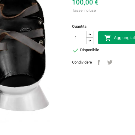
100,00 €
Tasse incluse
Quantità

Aggiungi al

Disponibile
Condividere