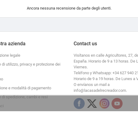
Ancora nessuna recensione da parte degli utenti.
tra azienda
Contact us
zione legale
Visítanos en calle Agricultores, 27, de
España. Horario de 9 a 13 horas. De 
e di utilizzo, privacy e protezione dei
Viernes.
Teléfono y Whatsapp: +34 627 940 2
Horario de 9 a 19 horas. De Lunes a 
mo
O envíanos un mail a
zione e modalità di pagamento
info@lacasadelrecreador.com.
e di spedizione, cambi e resi
aci