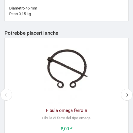
Diametro 45 mm
Peso 0,15 kg
Potrebbe piacerti anche
Fibula omega ferro B
Fibula di ferro del tipo omega.
Prezzo
8,00 €