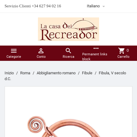

Servizio Clienti +34 627 94 02 16
Italiano
more_horiz



shopping_cart
0
Permanent links
Categorie
Conto
Ricerca
Carrello
block
Inizio
Roma
Abbigliamento romano
Fibule
Fibula, V secolo
d.C.