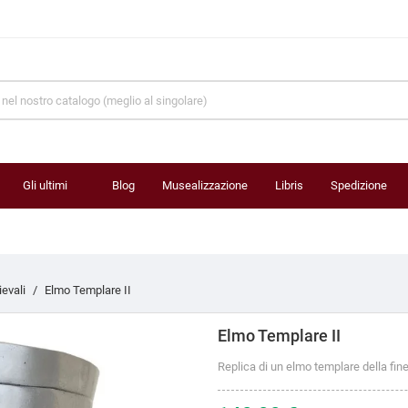
Gli ultimi
Blog
Musealizzazione
Libris
Spedizione
prodotti
evali
Elmo Templare II
Elmo Templare II
Replica di un elmo templare della fine