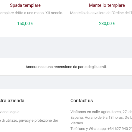
Spada templare
Mantello templare
emplare dritta a una mano. XII secolo.
Mantello da cavaliere dell'Ordine del
Prezzo
150,00 €
Prezzo
230,00 €
Ancora nessuna recensione da parte degli utenti.
tra azienda
Contact us
zione legale
Visítanos en calle Agricultores, 27, de
España. Horario de 9 a 13 horas. De 
e di utilizzo, privacy e protezione dei
Viernes.
Teléfono y Whatsapp: +34 627 940 2