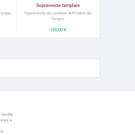
Sopravveste templare
 Tempio.
Sopravveste da cavaliere dell'Ordine del
Tempio.
Prezzo
130,00 €
 Sevilla.
Lunes a
16.