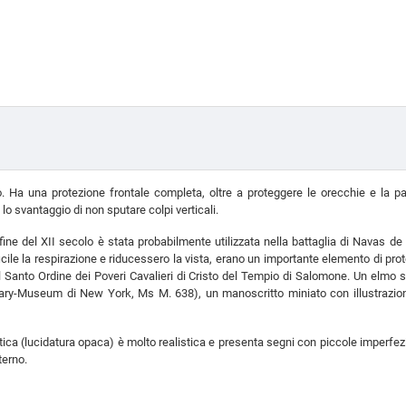
. Ha una protezione frontale completa, oltre a proteggere le orecchie e la pa
o svantaggio di non sputare colpi verticali.
fine del XII secolo è stata probabilmente utilizzata nella battaglia di Navas de
ile la respirazione e riducessero la vista, erano un importante elemento di pro
el Santo Ordine dei Poveri Cavalieri di Cristo del Tempio di Salomone. Un elmo 
ary-Museum di New York, Ms M. 638), un manoscritto miniato con illustrazioni d
tica (lucidatura opaca) è molto realistica e presenta segni con piccole imperfez
terno.