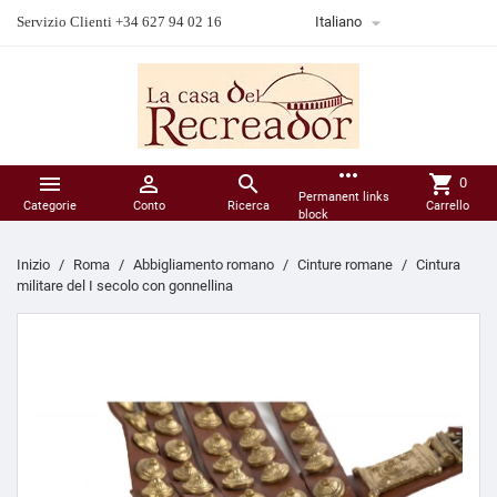

Servizio Clienti +34 627 94 02 16
Italiano
more_horiz



shopping_cart
0
Permanent links
Categorie
Conto
Ricerca
Carrello
block
Inizio
Roma
Abbigliamento romano
Cinture romane
Cintura
militare del I secolo con gonnellina