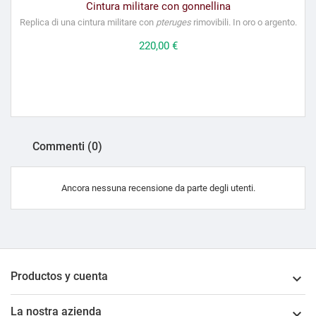
Cintura militare con gonnellina
Replica di una cintura militare con
pteruges
rimovibili. In oro o argento.
Prezzo
220,00 €
Commenti (0)
Ancora nessuna recensione da parte degli utenti.
Productos y cuenta

La nostra azienda
